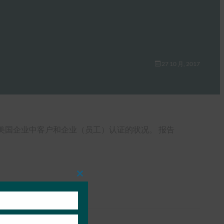
27 10 月, 2017
报告，该报告分析了美国企业中客户和企业（员工）认证的状况。 报告
Close
this
module