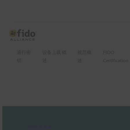
通行密
设备上载 概
规范概
FIDO
钥
述
述
Certification
FIDO in the News