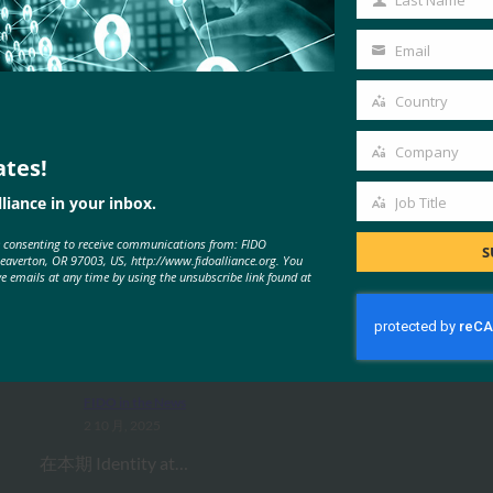
Last Name
Last
Name
Email
Your
email
Country
Country
Company
ates!
Company
liance in your inbox.
Job Title
Job
MORE
FIDO IN THE NEWS
e consenting to receive communications from: FIDO
Title
S
Beaverton, OR 97003, US, http://www.fidoalliance.org. You
ve emails at any time by using the unsubscribe link found at
IDAC 播客：与 FIDO 联盟 Nishant
Kaushik 一起进行密钥网络钓鱼
FIDO in the News
2 10 月, 2025
在本期 Identity at…