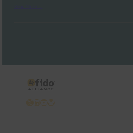
Read More →
X
LinkedIn
YouTube
Bluesky