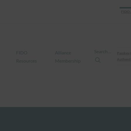
FIDO 
Search…
FIDO
Alliance
Passkey 
Authenti
Resources
Membership