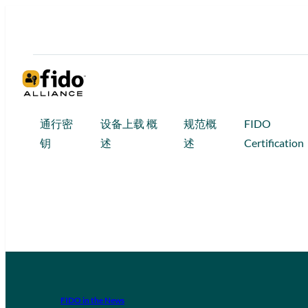
通行密
设备上载 概
规范概
FIDO
钥
述
述
Certification
FIDO in the News