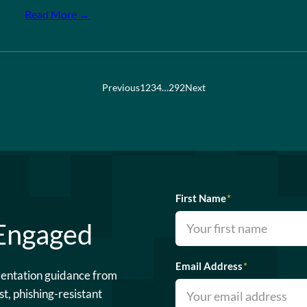
Read More →
Previous
1
2
3
4
…
292
Next
First Name
*
 Engaged
Email Address
*
mentation guidance from
st, phishing-resistant