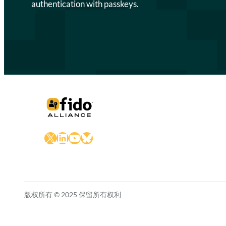
authentication with passkeys.
X
LinkedIn
YouTube
Bluesky
版权所有 © 2025 保留所有权利