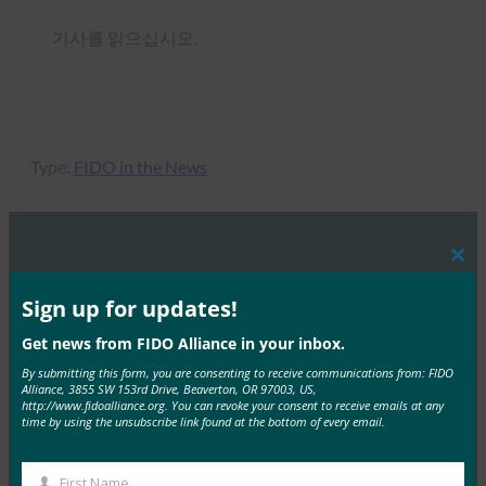
기사를 읽으십시오.
Type:
FIDO in the News
Clos
MORE
FIDO IN THE NEWS
this
mod
Sign up for updates!
VentureBeat: 이제 iOS에서 Android 휴대전화를
Get news from FIDO Alliance in your inbox.
Google 계정의 2FA 보안 키로 사용할 수 있습니다.
By submitting this form, you are consenting to receive communications from: FIDO
Alliance, 3855 SW 153rd Drive, Beaverton, OR 97003, US,
FIDO in the News
http://www.fidoalliance.org. You can revoke your consent to receive emails at any
6월 12, 2019
time by using the unsubscribe link found at the bottom of every email.
VentureBeat 는 Android 휴대폰에서 새로 인증된 FIDO2
보안 키가 Apple Apple iPad 및 iPhone에서 로그인을…
First Name