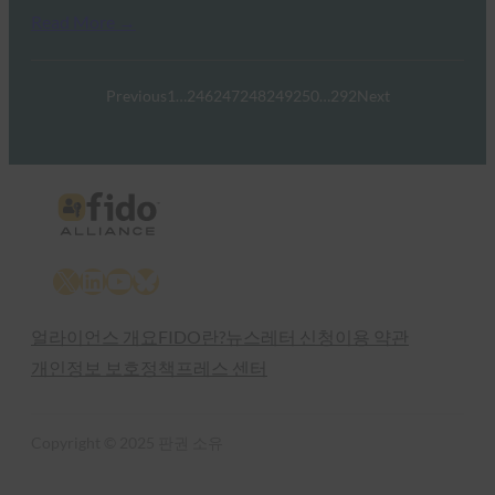
Read More →
Previous
1
…
246
247
248
249
250
…
292
Next
X
LinkedIn
YouTube
Bluesky
얼라이언스 개요
FIDO란?
뉴스레터 신청
이용 약관
개인정보 보호정책
프레스 센터
Copyright © 2025 판권 소유