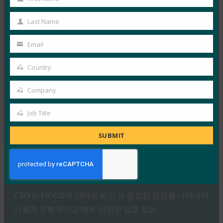
First
Name
Last Name
Read More →
Last
Dark Reading: 생체 인식을 최대한 활용하는 방법
Name
Email
Your
FIDO in the News
email
6월 5, 2019
Country
Country
생체 인식 생태계를 조각 모음하는 가장 좋은 방법은
Company
Company
FIDO 개방형 표준을 채택하고 로그인 프로세스에서 암
호를…
Job Title
Job
Title
Read More →
SUBMIT
CSO: 잘못된 암호 동작 제거
FIDO in the News
5월 20, 2019
CSO 는 FIDO2가 인터넷 보안 의 중요한 진전을 나타내며
사용자 친화적이고 매우 안전한 암호 없는…