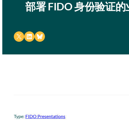
部署 FIDO 身份验证
Share on X
Share on LinkedIn
Share on Bluesky
Type:
FIDO Presentations