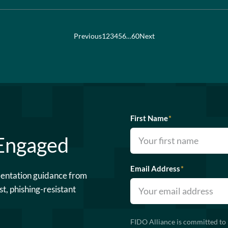
Previous
1
2
3
4
5
6
…
60
Next
First Name
*
 Engaged
Email Address
*
mentation guidance from
st, phishing-resistant
FIDO Alliance is committed to 