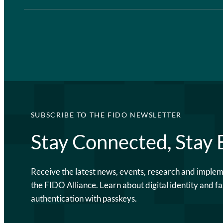
SUBSCRIBE TO THE FIDO NEWSLETTER
Stay Connected, Stay
Receive the latest news, events, research and imple
the FIDO Alliance. Learn about digital identity and fa
authentication with passkeys.