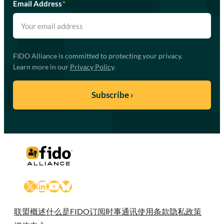
Email Address
*
FIDO Alliance is committed to protecting your privacy.
Learn more in our
Privacy Policy
.
X
LinkedIn
YouTube
Bluesky
联盟概述
什么是FIDO
订阅时事通讯
使用条款
隐私政策