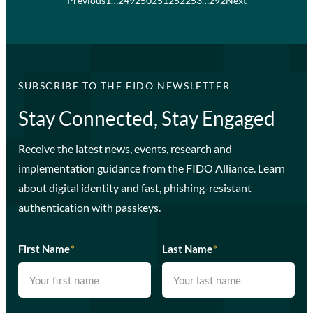
Previous
1
…
249
250
251
252
253
…
292
Next
SUBSCRIBE TO THE FIDO NEWSLETTER
Stay Connected, Stay Engaged
Receive the latest news, events, research and
implementation guidance from the FIDO Alliance. Learn
about digital identity and fast, phishing-resistant
authentication with passkeys.
First Name
*
Last Name
*