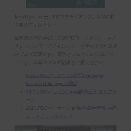
Joon Hyuk Lee氏、FIDOアライアンス、APAC市
場開発ディレクター
編集者注:本記事は、2020 FIDOハッカソン「さよ
うならパスワードチャレンジ」を取り上げた最後
のブログ記事です。 背景とプロセスの詳細につ
いては、以前のブログ記事をご覧ください。
2020 FIDOハッカソン:韓国でGoodbye
Password Challengeが開催
2020 FIDOハッカソン(韓国):学習と実装フェ
ーズ
2020 FIDOハッカソン in 韓国 最新情報:中間
ミートアップイベント