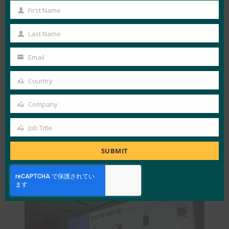
[最終評価日のドクター・フーチームの様子]
First Name
First
Dr. Whoは、WHO(世界保健機関)のプロジェクト
Name
Last Name
Last
マネージャー1名、開発者2名、公衆衛生専門医1
Name
名からなるチームです。 チームは、分散型IDエ
Email
Your
ンティティ技術とFIDO認証をリンクするスマー
email
Country
ト健康保険証サービスを導入する概念実証プロジ
Country
ェクトを考案しました。 彼らは、患者の実際の
Company
Company
身元を識別する方法として劣っている既存の物理
Job Title
的な健康保険証の問題を解決したいと考えていま
Job
した。 技術情報やサービスのデモについては、
Title
SUBMIT
ビデオプレゼンテーションをご覧ください
。
フィンガープリント 486 – 銅賞