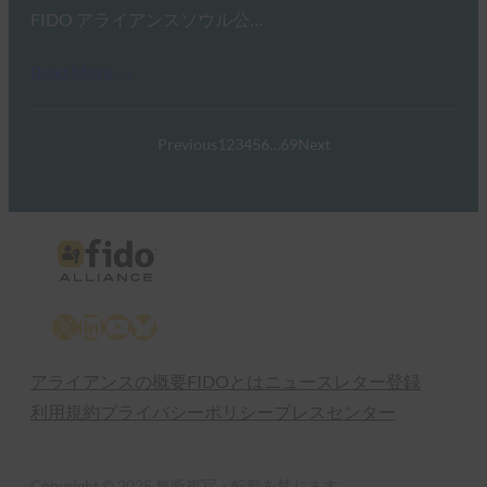
FIDO アライアンスソウル公…
Read More →
Previous
1
2
3
4
5
6
…
69
Next
X
LinkedIn
YouTube
Bluesky
アライアンスの概要
FIDOとは
ニュースレター登録
利用規約
プライバシーポリシー
プレスセンター
Copyright © 2025 無断複写・転載を禁じます