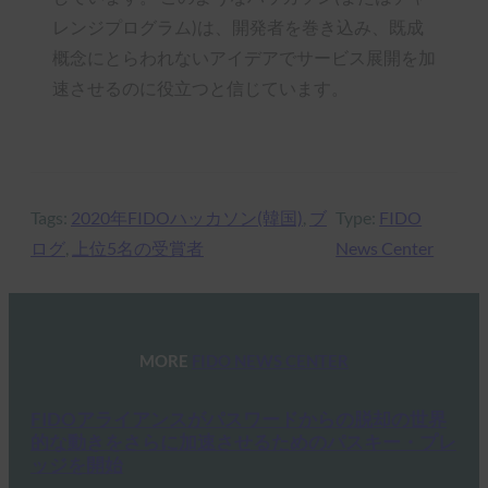
レンジプログラム)は、開発者を巻き込み、既成
概念にとらわれないアイデアでサービス展開を加
速させるのに役立つと信じています。
Tags:
2020年FIDOハッカソン(韓国)
, 
ブ
Type:
FIDO
ログ
, 
上位5名の受賞者
News Center
MORE
FIDO NEWS CENTER
FIDOアライアンスがパスワードからの脱却の世界
的な動きをさらに加速させるためのパスキー・プレ
ッジを開始