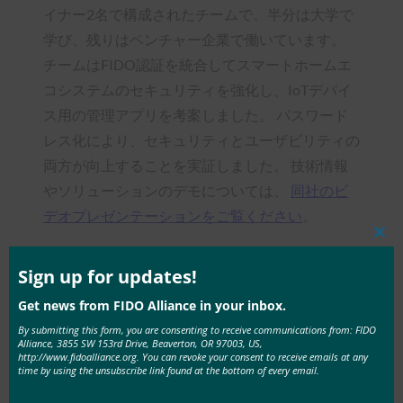
イナー2名で構成されたチームで、半分は大学で
学び、残りはベンチャー企業で働いています。
チームはFIDO認証を統合してスマートホームエ
コシステムのセキュリティを強化し、IoTデバイ
ス用の管理アプリを考案しました。 パスワード
レス化により、セキュリティとユーザビリティの
両方が向上することを実証しました。 技術情報
やソリューションのデモについては、
同社のビ
デオプレゼンテーションをご覧ください
。
Clos
ドクター・フー – 銀賞
this
mod
Sign up for updates!
Get news from FIDO Alliance in your inbox.
By submitting this form, you are consenting to receive communications from: FIDO
Alliance, 3855 SW 153rd Drive, Beaverton, OR 97003, US,
http://www.fidoalliance.org. You can revoke your consent to receive emails at any
time by using the unsubscribe link found at the bottom of every email.