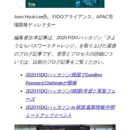
Joon Hyuk Lee氏、FIDOアライアンス、APAC市
場開発ディレクター
編集者注:本記事は、2020 FIDOハッカソン「さよ
うならパスワードチャレンジ」を取り上げた最後
のブログ記事です。 背景とプロセスの詳細につ
いては、以前のブログ記事をご覧ください。
2020 FIDOハッカソン:韓国でGoodbye
Password Challengeが開催
2020 FIDOハッカソン(韓国):学習と実装フェ
ーズ
2020 FIDOハッカソン in 韓国 最新情報:中間
ミートアップイベント