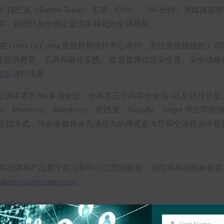
（Rachel Tobac）主讲，CNN、《60 分钟》等媒体都曾报
题演讲，就现代身份验证提供多样化的全球视角。
月 16 日至 18 日在 Omni La Costa 度假村和水疗中心举行，无
证提供教育、工具和最佳实践。 欢迎首席信息安全官、安全战略
23/
进行注册。
 位演讲者的 90 多场会议，分布在三个内容分会场–以及针对开
ri、Pinterest、Salesforce、星巴克、Shopify、Tar
过虚拟方式，与会者都将从充满活力的博览会大厅和交流机会中获
，为企业提供将其品牌和产品置于前沿和中心位置的机会，为现场和远程
catecon.com/sponsors/
。
oalliance.org。