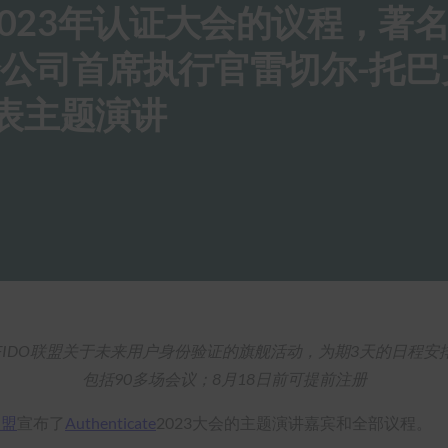
2023年认证大会的议程，著
of安全公司首席执行官雷切尔-托
将发表主题演讲
FIDO联盟关于未来用户身份验证的旗舰活动，为期3天的日程安
包括90多场会议；8月18日前可提前注册
联盟
宣布了
Authenticate
2023大会的主题演讲嘉宾和全部议程。