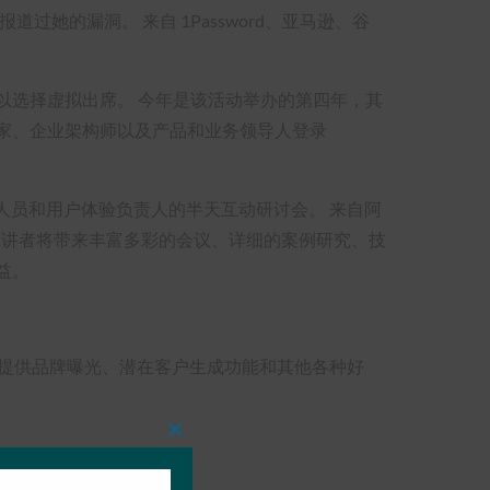
道过她的漏洞。 来自 1Password、亚马逊、谷
法亲临现场的人可以选择虚拟出席。 今年是该活动举办的第四年，其
家、企业架构师以及产品和业务领导人登录
发人员和用户体验负责人的半天互动研讨会。 来自阿
get 等公司的演讲者将带来丰富多彩的会议、详细的案例研究、技
益。
参会者提供品牌曝光、潜在客户生成功能和其他各种好
Close
this
module