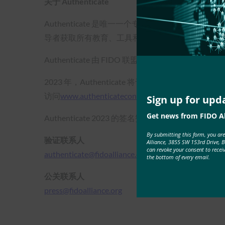
关于 Authenticate
Authenticate 是唯一一个专门讨论用户身份验证
导者获取所有教育、工具和最佳实践的地方，以便
Authenticate 由 FIDO 联盟主办，该
2023 年，Authenticate 将于 10 月 16 日至 1
访问
www.authenticatecon.com
了解更多信息，并在 Tw
Sign up for upd
Get news from FIDO Al
Authenticate 2023 的签名赞助商是 1Password
By submitting this form, you ar
验证联系人
Alliance, 3855 SW 153rd Drive, 
can revoke your consent to recei
authenticate@fidoalliance.org
the bottom of every email.
公关联系人
press@fidoalliance.org