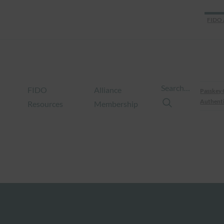
FIDO 
Search…
FIDO
Alliance
Passkey 
Authenti
Resources
Membership