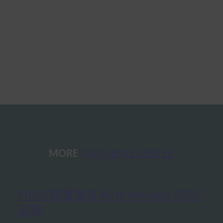
MORE
FIDO NEWS CENTER
FIDO 联盟发布 Authenticate 2025
议程