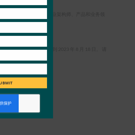
te 是 CISO、安全战略家、企业架构师、产品和业务领
单、更强大的身份验证。
 度假村举行。 早鸟报名折扣截止到 2023 年 8 月 18 日。 请
UBMIT