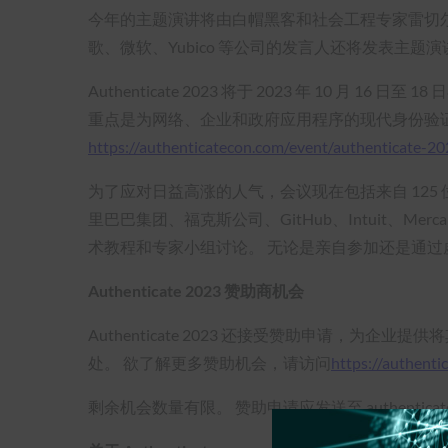
今年的主题演讲将由白帽黑客和社会工程专家雷切尔-托巴克
歌、微软、Yubico 等公司的发言人还将发表主
Authenticate 2023 将于 2023 年 10 
重点是为网络、企业和政府应用程序的现代身份验
https://authenticatecon.com/event/authenticate-20
为了应对日益高涨的人气，会议现在包括来自 125
里巴巴集团、福克斯公司、GitHub、Intuit、Merca
术教程和专家小组讨论。 无论是亲自参加还是通
Authenticate 2023 赞助商机会
Authenticate 2023 还接受赞助申请
处。 欲了解更多赞助机会，请访问
https://authenti
剩余机会数量有限。 赞助申请应发送至 authenticate@fid