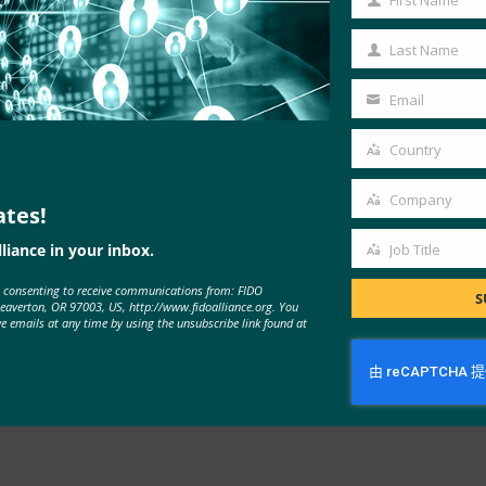
First Name
First
Name
所有方面的会议，重点关注基于 FIDO 标准的方法。 Authentica
Last Name
Last
在企业、网络和政府应用程序中采用现代身份验证。
Name
Email
Your
联盟是一个跨行业联盟，提供标准、认证和市场采用计划，以加快使用更简
email
Country
Country
8 日在加利福尼亚州卡尔斯巴德的 Omni La Costa Resort and Spa
Company
itter 上关注
@AuthenticateCon
。
ates!
Company
liance in your inbox.
Job Title
、谷歌、微软和 Yubico。
Job
e consenting to receive communications from: FIDO
Title
S
Beaverton, OR 97003, US, http://www.fidoalliance.org. You
ve emails at any time by using the unsubscribe link found at