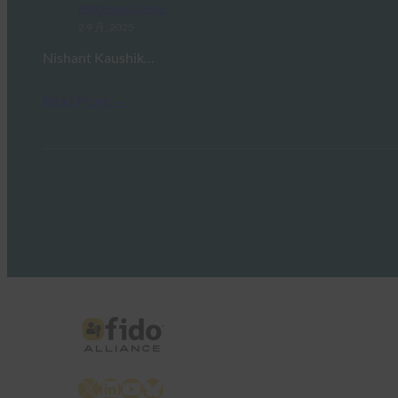
FIDO News Center
2 9 月, 2025
Nishant Kaushik…
Read More →
X
LinkedIn
YouTube
Bluesky