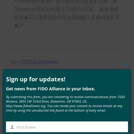
Android密码有朝一日可能会走上软盘的道路，因
为Android现在已经通过了FIDO2认证。 这意味着
其设备可以使用指纹和安全密钥而不是密码来登录
帐户。
Type:
FIDO in the News
Clos
this
mod
Sign up for updates!
Get news from FIDO Alliance in your inbox.
MORE
FIDO IN THE NEWS
By submitting this form, you are consenting to receive communications from: FIDO
Alliance, 3855 SW 153rd Drive, Beaverton, OR 97003, US,
http://www.fidoalliance.org. You can revoke your consent to receive emails at any
生物识别更新：德国推动通行密钥的采用，发布技术
time by using the unsubscribe link found at the bottom of every email.
指南草案
FIDO in the News
First Name
First
3 10 月, 2025