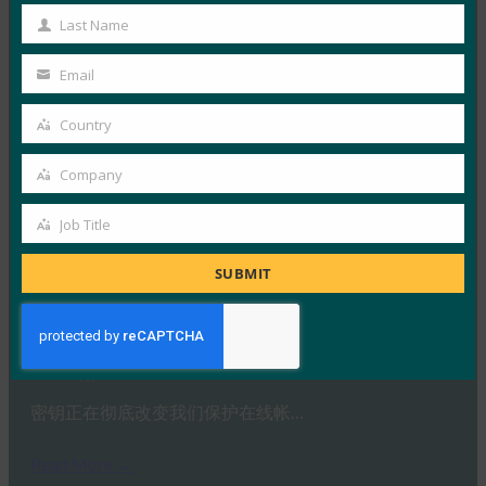
Name
德国联邦信息安全办公室 （BS…
Last Name
Last
Name
Read More →
Email
Your
生物识别更新：Yubico 发现全球调查中仍然缺乏通
email
Country
行密钥意识
Country
FIDO in the News
Company
Company
3 10 月, 2025
Job Title
感知到的网络安全与实际漏洞之间…
Job
Title
SUBMIT
Read More →
PC Mag：抛弃密码：为什么密钥是在线安全的未来
FIDO in the News
3 10 月, 2025
密钥正在彻底改变我们保护在线帐…
Read More →