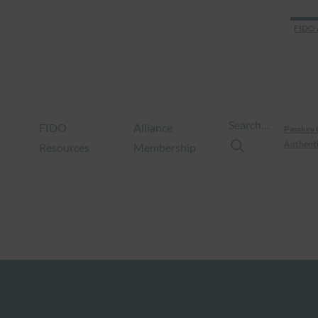
FIDO 
Search…
FIDO
Alliance
Passkey 
Authenti
Resources
Membership