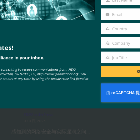
Last Name
Last
Name
Email
Your
email
Country
Country
Company
ates!
Company
liance in your inbox.
Job Title
Job
MORE
FIDO IN THE NEWS
e consenting to receive communications from: FIDO
Title
S
Beaverton, OR 97003, US, http://www.fidoalliance.org. You
ve emails at any time by using the unsubscribe link found at
生物识别更新：Yubico 发现全球调
查中仍然缺乏通行密钥意识
FIDO in the News
3 10 月, 2025
感知到的网络安全与实际漏洞之间…