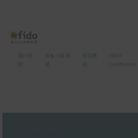
通行密
设备上载 概
规范概
FIDO
钥
述
述
Certification
FIDO in the News