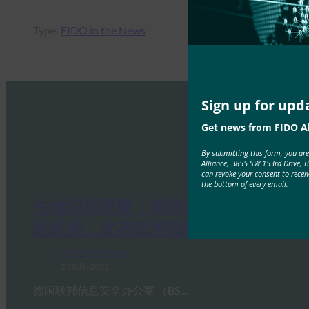
Type:
FIDO in the News
Sign up for upd
Get news from FIDO Al
By submitting this form, you ar
Alliance, 3855 SW 153rd Drive, 
can revoke your consent to recei
the bottom of every email.
生物识别更新：德国推动通行密钥
的采用，发布技术指南草案
FIDO in the News
3 10 月, 2025
德国联邦信息安全办公室 （BS…