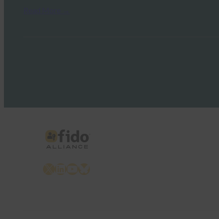
Read More →
X
LinkedIn
YouTube
Bluesky