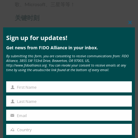
歌、Microsoft、三星等等！
关键时刻
Clos
FIDO 联盟执行董事兼首席执行官 Andrew Shikiar
this
mod
Sign up for updates!
对最近的调查和 Passkey Pledge 发表了评论：
Get news from FIDO Alliance in your inbox.
“今年的世界通行密钥日正值全球用户身份验证的
By submitting this form, you are consenting to receive communications from: FIDO
Alliance, 3855 SW 153rd Drive, Beaverton, OR 97003, US,
关键时刻——数量迅速增长的服务提供商（包括全
http://www.fidoalliance.org. You can revoke your consent to receive emails at any
time by using the unsubscribe link found at the bottom of every email.
球前 100 大网站中的近一半）为数十亿用户帐户
提供使用通行密钥而不是密码登录的选项。
超过
First Name
100 家组织
已经做出了
密钥承诺
，表明他们致力
First
于实现一个没有密码风险和负担的未来。
Name
Last Name
Last
消费者不仅越来越意识到密钥，而且更频繁地使用
Name
Email
它们：在我们最近的调查中，69% 的受访者至少
Your
在一个帐户上启用了密钥，38% 的受访者现在尽
email
Country
Country
可能启用它们。