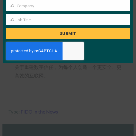
Company
Company
通行密钥使用起来非常直观，一旦用户集成了通行
密钥，他们就很少回来。这对那些对依赖密码的登
Job Title
Job
录过程感到沮丧的消费者（其中 35% 的人表示，
Title
SUBMIT
他们去年因密码漏洞而遭受帐户泄露）和电子商务
零售商都有好处。
这种转变不仅关乎创新或底线，还关乎底线。这是
关于重建数字信任，为每个人创造一个更安全、更
高效的互联网。
Type:
FIDO in the News