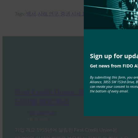
Tags:
백서
, 
사례 연구
, 
증권 시세 표시기
Sign up for upd
Get news from FIDO Al
By submitting this form, you ar
Alliance, 3855 SW 153rd Drive, 
can revoke your consent to recei
First Credit Union: 패스키를 통한
the bottom of every email.
디지털 뱅킹 혁신
FIDO Case Studies
9월 30, 2025
기업 개요 1955년에 설립된 First Credit Union은