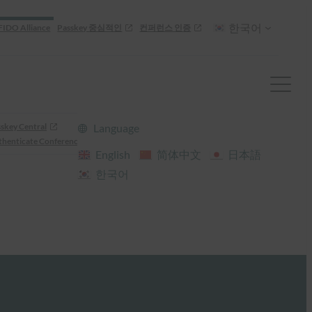
한국어
FIDO Alliance
Passkey 중심적인
컨퍼런스 인증
skey Central
Language
henticate Conference
English
简体中文
日本語
한국어