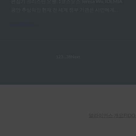
편집기 크리스틴 오웬, 1코스모스 Teresa Wu, IDEMIA
공안 추상적인 현재 전 세계 정부 기관은 시민에게…
Read More →
1
2
3
…
38
Next
얼라이언스 개요
FIDO