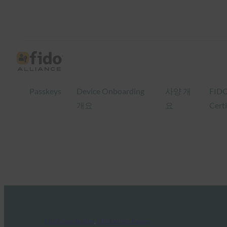
Passkeys
Device Onboarding
사양 개
FID
개요
요
Certi
FIDO Case Studies
, 
FIDO White Papers