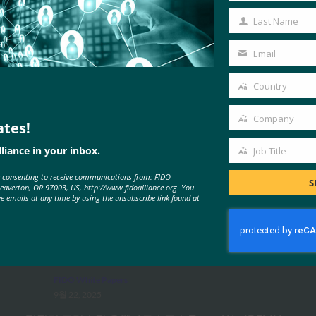
Name
Last Name
Last
Name
Email
Your
email
Country
Country
Company
ates!
Company
MORE
FIDO CASE STUDIES
, 
FIDO WHITE PAPER
liance in your inbox.
Job Title
Job
e consenting to receive communications from: FIDO
Title
S
Beaverton, OR 97003, US, http://www.fidoalliance.org. You
ve emails at any time by using the unsubscribe link found at
패스키 및 검증 가능한 디지털 자격
증명: 디지털 신원 보안을 위한 조화
로운 경로
FIDO White Papers
9월 22, 2025