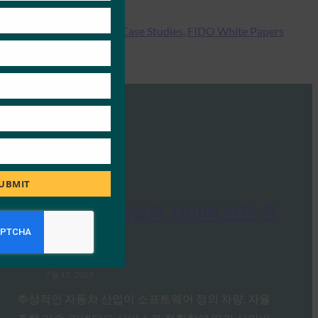
Type:
FIDO Case Studies
, 
FIDO White Papers
S
UBMIT
백서: 자동차 산업의 사이버 보안 문
제 해결
FIDO White Papers
7월 15, 2025
추상적인 자동차 산업이 소프트웨어 정의 차량, 자율