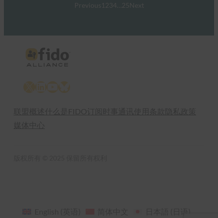
Previous
1
2
3
4
…
25
Next
X
LinkedIn
YouTube
Bluesky
联盟概述
什么是FIDO
订阅时事通讯
使用条款
隐私政策
媒体中心
版权所有 © 2025 保留所有权利
English
(
英语
)
简体中文
日本語
(
日语
)