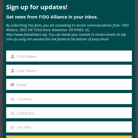
this
mod
Sign up for updates!
主持人：John Fontana，Yubico 解决方案分析师
Get news from FIDO Alliance in your inbox.
By submitting this form, you are consenting to receive communications from: FIDO
Alliance, 3855 SW 153rd Drive, Beaverton, OR 97003, US,
http://www.fidoalliance.org. You can revoke your consent to receive emails at any
time by using the unsubscribe link found at the bottom of every email.
Tags:
网络研讨会：在企业中部署 FIDO
Type:
FIDO
的注意事项
Videos
First Name
First
Name
Last Name
Last
Name
MORE
FIDO VIDEOS
Email
Your
email
Country
FIDO Alliance |使用通行密钥将自己从密码中解放出
Country
来
Company
Company
FIDO Videos
20 11 月, 2024
Job Title
Job
观看视频，了解如何使用通行密钥…