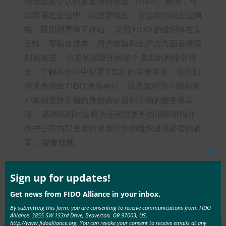
份验证是公认的多重身份验证 （MFA） 标准，可
以部署在企业中，以便更轻松、安全地访问企业网
络、应用程序和工作站。 采用 FIDO 的组织将在安
全性、帮助台成本、用户体验和生产力方面获得深
刻的改进。 但是从哪里开始呢？ 参加此网络研讨
会，了解在企业中部署 FIDO 的注意事项，包括如
何逐步推出 FIDO 身份验证，以及如何为正确的用
户案例选择正确的身份验证器和正确的服务器策
略。 该网络研讨会将为任何想要开始消除密码并
保护公司内部登录的简单行为的组织提供必要的教
育。 观看
视频
。
Clos
this
mod
Sign up for updates!
Get news from FIDO Alliance in your inbox.
Type:
FIDO Presentations
By submitting this form, you are consenting to receive communications from: FIDO
Alliance, 3855 SW 153rd Drive, Beaverton, OR 97003, US,
http://www.fidoalliance.org. You can revoke your consent to receive emails at any