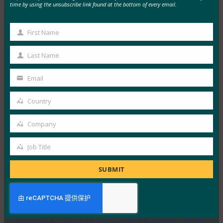
time by using the unsubscribe link found at the bottom of every email.
MORE
FIDO PRESENTATIONS
First Name
First
Name
FIDO 研讨会：身份验证、身份和未来之路
Last Name
Last
FIDO Presentations
Name
Email
13 6 月, 2025
Your
概述 FIDO联盟和主办方赞助…
email
Country
Country
Read More →
Company
Company
2025 年 FIDO 联盟墨尔本研讨会
Job Title
Job
FIDO Presentations
21 2 月, 2025
Title
SUBMIT
通行密钥导航：深入了解澳大利亚…
Read More →
网络研讨会：NIST SP 800-63 数字身份标准：更新