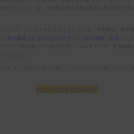
FIDOテクノロジーは、大企業も中小企業も容易に導入可能であ
ようになり、ユビキタスになろうとしている。 今年初め、世界
・キー規格であるFIDOマルチデバイス認証情報（別名「パ
バイスで毎日使っているのと同じジェスチャーで、生体認証やP
ということだ。
サービス・プロバイダーに対し、フィッシングに強いパスワー
グラフィックをダウンロード