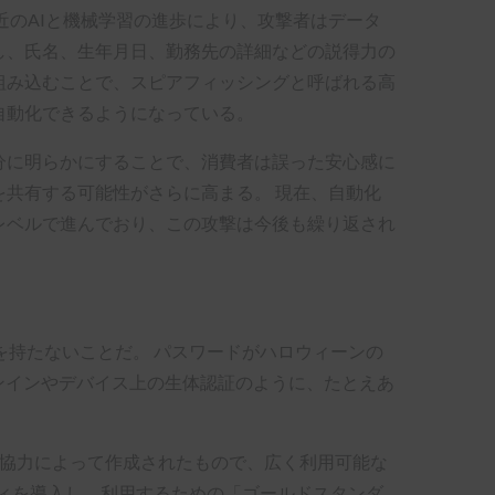
近のAIと機械学習の進歩により、攻撃者はデータ
し、氏名、生年月日、勤務先の詳細などの説得力の
組み込むことで、スピアフィッシングと呼ばれる高
自動化できるようになっている。
分に明らかにすることで、消費者は誤った安心感に
を共有する可能性がさらに高まる。 現在、自動化
レベルで進んでおり、この攻撃は今後も繰り返され
を持たないことだ。 パスワードがハロウィーンの
インインやデバイス上の生体認証のように、たとえあ
な協力によって作成されたもので、広く利用可能な
ィを導入し、利用するための「ゴールドスタンダ