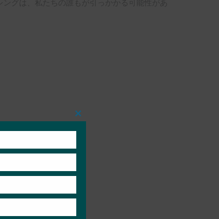
シングは、私たちの誰もが引っかかる可能性があ
Close
this
module