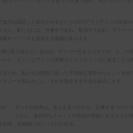
り巧妙なディープフェイクを使った攻撃であれ、私たちのデジタ
強力な認証へと移行させるというFIDOアライアンスの使命の
ません。私たちには、仕事中であれ、勉強中であれ、プライベ
情報やリソースを提供する義務があります。
向上月間に取り組んでいるのは、サイバーセキュリティの「人」の
シャル・エンジニアリング攻撃がリストのトップに来ることは
するため、私たちは間近に迫った不気味な季節からヒントを得
ノロジーを明らかにし、それを阻止する方法を紹介します。
ネットの世界は、友人を見つけたり、仕事を見つけた
しかし、友好的なチャットや交流の背後にオオカミが潜
取る間、長期間にわたって行われる。