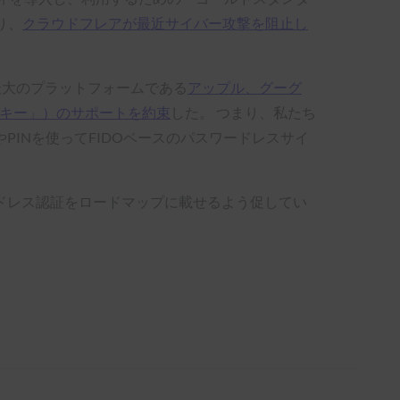
り、
クラウドフレアが最近サイバー攻撃を阻止し
最大のプラットフォームである
アップル、グーグ
スキー」）のサポートを約束
した。 つまり、私たち
INを使ってFIDOベースのパスワードレスサイ
ドレス認証をロードマップに載せるよう促してい