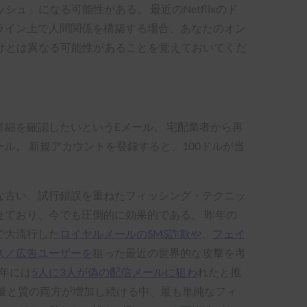
」になる可能性がある。 最近のNetflixのド
 オンライン上で人間関係を構築する場合、あなたのオン
けとは異なる可能性があることを覚えておいてくだ
詳細を確認したいというEメール。 宅配業者から再
ル。 新規アカウントを登録すると、100ドルが当
な古い、試行錯誤を重ねたフィッシング・テクニッ
せており、今でも圧倒的に効果的である。 昨年の
で大流行した
ロイヤルメールのSMS詐欺や
、
フェイ
ス／広告ユーザーを
狙った最近の世界的な攻撃を考
1年には
5人に3人が偽の配信メールに狙わ
れたと推
の量と質の両方が増加し続ける中、最も単純なフィ