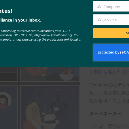
Company
トム・クルーズが
ates!
Company
ルビデオを見たこ
liance in your inbox.
Job Title
Job
スキー大統領のフ
e consenting to receive communications from: FIDO
Title
ろう。 しかし、
S
Beaverton, OR 97003, US, http://www.fidoalliance.org. You
に限定されるもの
ve emails at any time by using the unsubscribe link found at
増しているため、
きている。 6月に
ノロジーを使って
て警告を発
したほ
Deepfakeの
化し、被害者に身
報を提供するよう
ターミネーター
これは、背筋がゾ