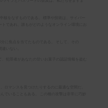
ルライフとパスワードの普及は、私たちをますま
中核をなすものである。 標準や技術は、サイバー
ートであれ、誰もがどのようなオンライン環境にお
部分に焦点を当てたものである。 そして、その
間違いない。
て、犯罪者があなたの甘いお菓子の認証情報を盗む
り、ロマンスを見つけたりするのに最適な空間だ。
んでいることもある。 この種の攻撃は非常に巧妙