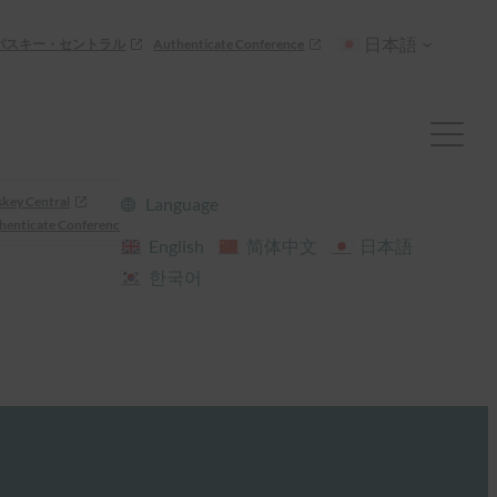
日本語
パスキー・セントラル
Authenticate Conference
skey Central
Language
henticate Conference
English
简体中文
日本語
한국어