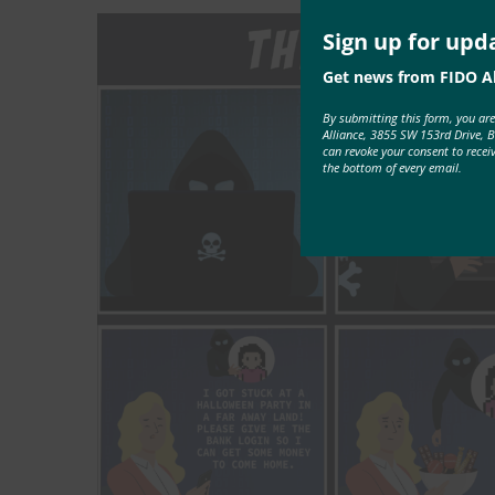
Sign up for upd
Get news from FIDO Al
By submitting this form, you ar
Alliance, 3855 SW 153rd Drive, 
can revoke your consent to recei
the bottom of every email.