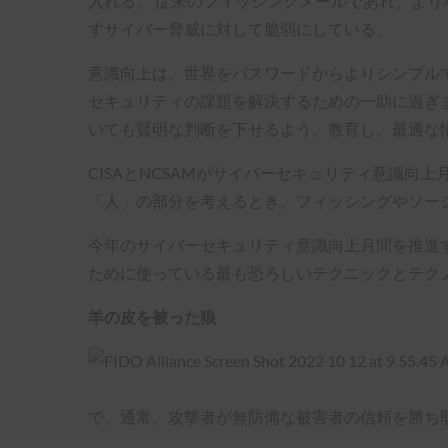
入れる。 従来のフィッシングメールであれ、よ
すサイバー脅威に対して脆弱にしている。
意識向上は、世界をパスワードからよりシンプルで
セキュリティの課題を解決するための一助に過ぎ
いても賢明な判断を下せるよう、教育し、最適な
CISAとNCSAMがサイバーセキュリティ意識
「人」の部分を考えるとき、フィッシングやソー
今年のサイバーセキュリティ意識向上月間を推進
ために使っている最も恐ろしいテクニックとテク
羊の皮を被った狼
で、通常、攻撃者が無防備な被害者の信頼を勝ち