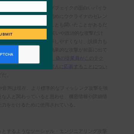
歌っているようなディープフェイクの面白いバイラ
とがあるだろうし、今年初めにウクライナのゼレン
ェイクビデオが作られたことも聞いたことがあるだ
ディープフェイク技術はお笑いや政治的な攻撃だけ
UBMIT
ではない。この技術は入手しやすくなり、説得力も
一般消費者に対するより効果的な攻撃が前面に出て
は、
FBIが雇用主に対して、偽の従業員がこのテク
組織を欺くために偽って
求人に応募することについ
どだ。
ビデオや音声は現在、より標準的なフィッシング攻撃を強
近な人と関わっていると思わせ、機密情報や詳細情
圧力をかけるために使用されている。
ッとするようなソーシャル・エンジニアリング攻撃