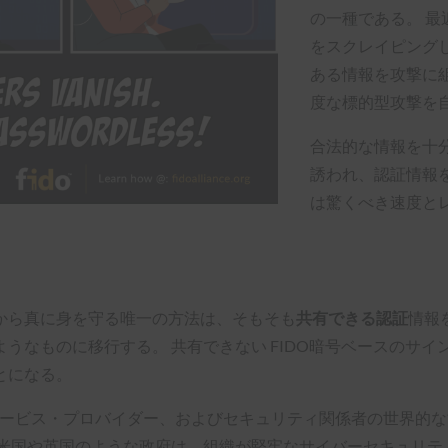
の一種である。 最
をスクレイピング
ある情報を攻撃に
度な標的型攻撃を
合法的な情報を十
誘われ、認証情報
は驚くべき速度と
から真に身を守る唯一の方法は、そもそも
共有できる認証
情報
ようなものに移行する。
共有できない
FIDO暗号ベースのサ
とになる。
のサービス・プロバイダー、およびセキュリティ関係者の世界的
 米国や英国のような政府は、組織が堅牢なサイバーセキュリテ