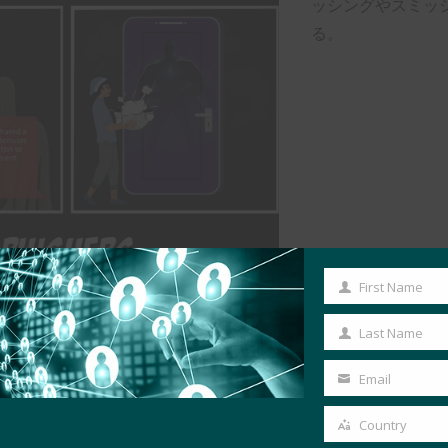
ッシングやスミッ
る。
First Name
First
Name
Last Name
Last
Name
Email
Your
email
Country
Country