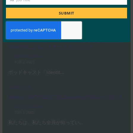
Job
10月 3, 2025
Title
SUBMIT
HYPRの最高経営責任者であり…
Read More →
IDACポッドキャスト:FIDOアライアンス、Nishant
Kaushikによるパスキーフィッシング
FIDO in the News
10月 2, 2025
ポッドキャスト「Identit…
Read More →
Ideem: FIDOのCEOであるAndrew ShikiarとのQ/A
FIDO in the News
10月 1, 2025
私たちは、私たち全員が知ってい…