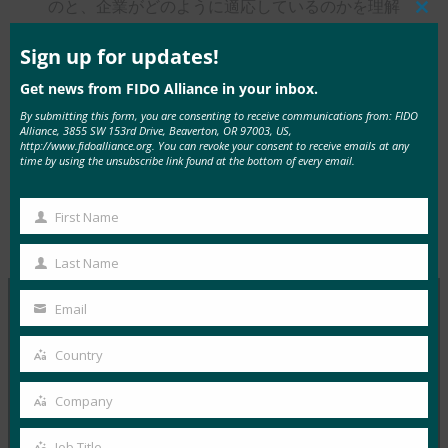
のと、企業がどのように適応しているのかを理解
Clos
するために、
indianexpress.com
は Zoho Corp のサ
this
mod
Sign up for updates!
イバー ソリューションおよびデジタル署名担当
Get news from FIDO Alliance in your inbox.
チーフ エバンジェリストである Chandramouli
Dorai 氏に話を聞きました。
By submitting this form, you are consenting to receive communications from: FIDO
Alliance, 3855 SW 153rd Drive, Beaverton, OR 97003, US,
http://www.fidoalliance.org. You can revoke your consent to receive emails at any
time by using the unsubscribe link found at the bottom of every email.
First Name
First
Type:
FIDO in the News
Name
Last Name
Last
Name
Email
Your
MORE
FIDO IN THE NEWS
email
Country
Country
ITブリーフ:ヘルプデスクは、攻撃が増加する中、
Company
Company
サイバーセキュリティの弱点として浮上
FIDO in the News
Job Title