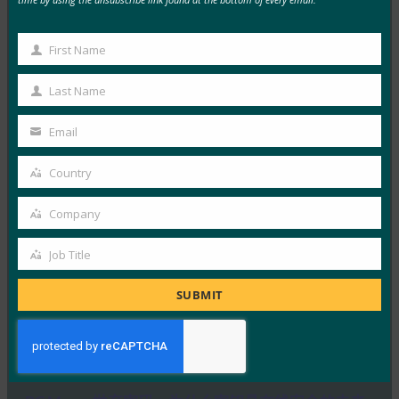
MORE
FIDO IN THE NEWS
First Name
First
生物识别更新：德国推动通行密钥的采用，发布技术
指南草案
Name
Last Name
Last
FIDO in the News
Name
3 10 月, 2025
Email
Your
德国联邦信息安全办公室 （BS…
email
Country
Country
Read More →
Company
Company
生物识别更新：Yubico 发现全球调查中仍然缺乏通
行密钥意识
Job Title
Job
FIDO in the News
Title
SUBMIT
3 10 月, 2025
感知到的网络安全与实际漏洞之间…
Read More →