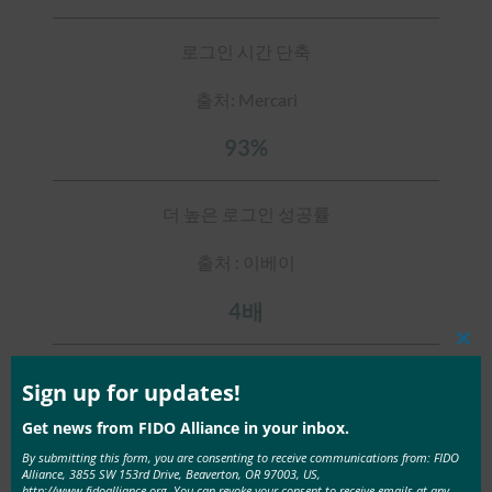
로그인 시간 단축
출처: Mercari
93%
더 높은 로그인 성공률
출처 : 이베이
4배
Clos
this
로그인 성공률 향상(암호 대비)Improve in success
mod
Sign up for updates!
rate (versus passwords)
Get news from FIDO Alliance in your inbox.
출처: Google
By submitting this form, you are consenting to receive communications from: FIDO
Alliance, 3855 SW 153rd Drive, Beaverton, OR 97003, US,
http://www.fidoalliance.org. You can revoke your consent to receive emails at any