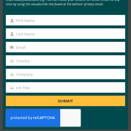
50%
time by using the unsubscribe link found at the bottom of every email.
First Name
포기율 감소
First
Name
Last Name
출처: 에어뉴질랜드
Last
Name
0%
Email
Your
email
Country
Country
크리덴셜 스터핑 공격 횟수*
Company
Company
출처: 에어뉴질랜드
Job Title
0%
Job
Title
SUBMIT
피싱 공격 횟수*
출처: Mercoin