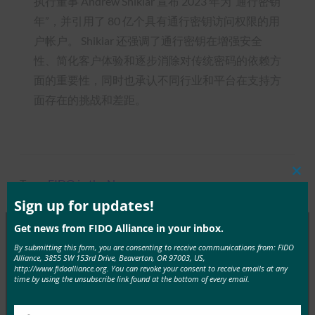
执行董事 Andrew Shikiar 宣布 2023 年为“通行密钥
年”，并引用了 80 亿个具有通行密钥访问权限的用
户帐户。 Shikiar 还强调了通行密钥在增强安全
性、简化客户体验和逐步消除对传统密码的依赖方
面的重要性，同时也承认不同行业和平台在支持方
面存在的挑战和差距。
Clos
Type:
FIDO in the News
this
mod
Sign up for updates!
Get news from FIDO Alliance in your inbox.
By submitting this form, you are consenting to receive communications from: FIDO
MORE
FIDO IN THE NEWS
Alliance, 3855 SW 153rd Drive, Beaverton, OR 97003, US,
http://www.fidoalliance.org. You can revoke your consent to receive emails at any
time by using the unsubscribe link found at the bottom of every email.
生物识别更新：德国推动通行密钥的采用，发布技术
指南草案