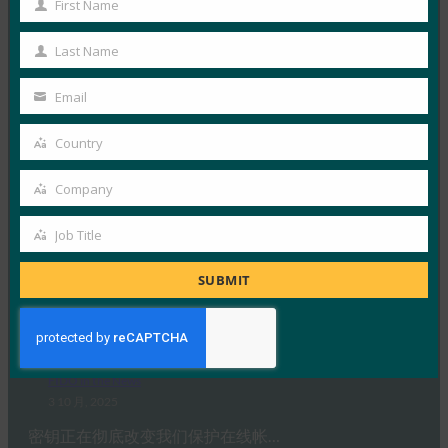
First Name
First
FIDO in the News
Name
3 10 月, 2025
Last Name
Last
德国联邦信息安全办公室 （BS…
Name
Email
Your
Read More →
email
Country
Country
生物识别更新：Yubico 发现全球调查中仍然缺乏通
行密钥意识
Company
Company
FIDO in the News
3 10 月, 2025
Job Title
Job
感知到的网络安全与实际漏洞之间…
Title
SUBMIT
Read More →
PC Mag：抛弃密码：为什么密钥是在线安全的未来
FIDO in the News
3 10 月, 2025
密钥正在彻底改变我们保护在线帐…