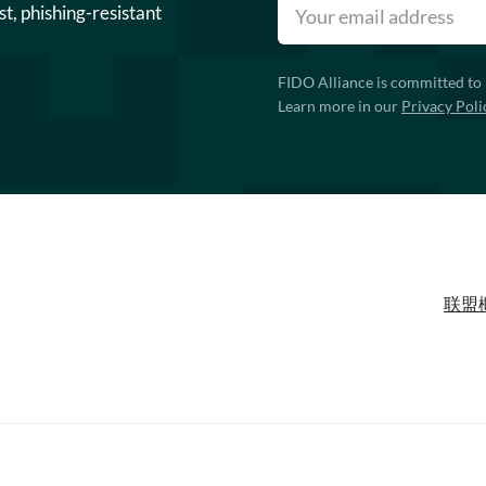
st, phishing-resistant
FIDO Alliance is committed to 
Learn more in our
Privacy Poli
联盟