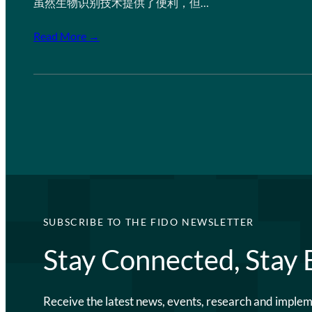
虽然生物识别技术提供了便利，但…
Read More →
SUBSCRIBE TO THE FIDO NEWSLETTER
Stay Connected, Stay
Receive the latest news, events, research and imple