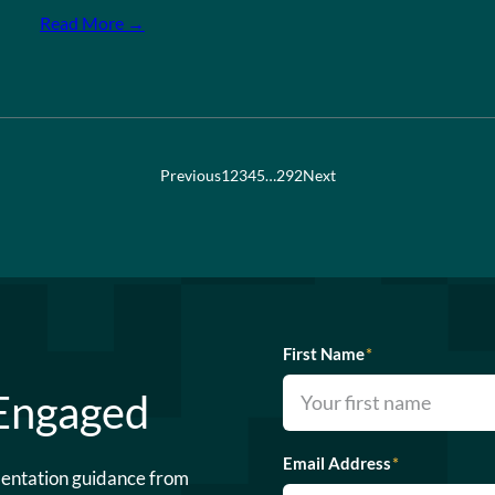
Read More →
Previous
1
2
3
4
5
…
292
Next
First Name
*
 Engaged
Email Address
*
mentation guidance from