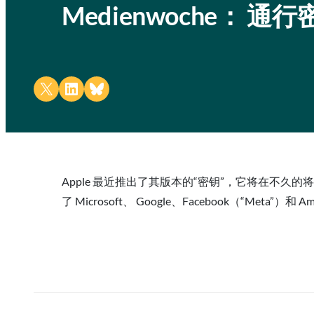
Medienwoche： 
Share on X
Share on LinkedIn
Share on Bluesky
Apple 最近推出了其版本的“密钥”，它将在不久的
了 Microsoft、 Google、Facebook（“Meta”