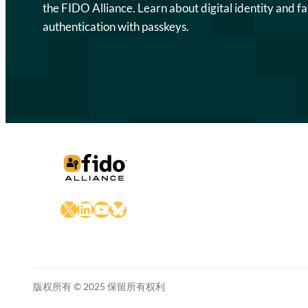
the FIDO Alliance. Learn about digital identity and fa
authentication with passkeys.
X
LinkedIn
YouTube
Bluesky
版权所有 © 2025 保留所有权利