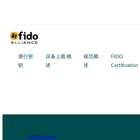
通行密
设备上载 概
规范概
FIDO
钥
述
述
Certification
FIDO in the News