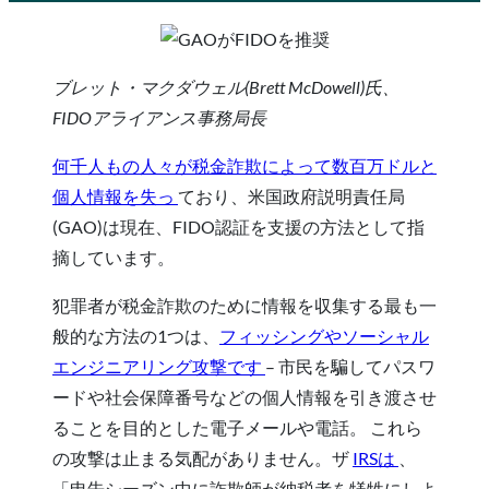
ブレット・マクダウェル(Brett McDowell)氏、
FIDOアライアンス事務局長
何千人もの人々が税金詐欺によって数百万ドルと
個人情報を失っ
ており、
米国政府説明責任局
(GAO)は現在、FIDO認証を支援の方法として指
摘しています。
犯罪者が税金詐欺のために情報を収集する最も一
般的な方法の1つは、
フィッシングやソーシャル
エンジニアリング攻撃
です
– 市民を騙してパスワ
ードや社会保障番号などの個人情報を引き渡させ
ることを目的とした電子メールや電話。 これら
の攻撃は止まる気配がありません。ザ
IRSは
、
「申告シーズン中に詐欺師が納税者を犠牲にしよ