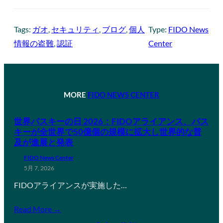
Tags:
ガオ
, 
セキュリティ
, 
ブログ
, 
個人
Type:
FIDO News
情報の盗難
, 
認証
Center
MORE
FIDO NEWS CENTER
世界パスキーの日 2026：FIDOアライアンス、パス
キーが全世界で50億個の規模に拡大し世界的な普
及が進展と発表
FIDO News Center
5月 7, 2026
FIDOアライアンスが実施した…
Read More →