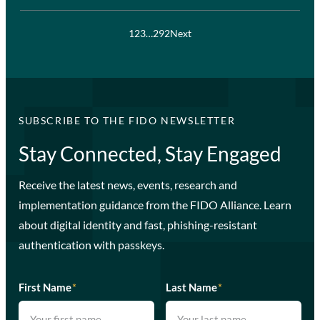
1
2
3
…
292
Next
SUBSCRIBE TO THE FIDO NEWSLETTER
Stay Connected, Stay Engaged
Receive the latest news, events, research and
implementation guidance from the FIDO Alliance. Learn
about digital identity and fast, phishing-resistant
authentication with passkeys.
First Name
*
Last Name
*