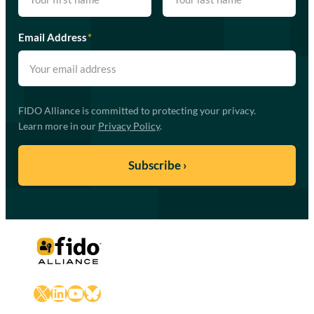
Email Address
*
FIDO Alliance is committed to protecting your privacy.
Learn more in our
Privacy Policy
.
X
LinkedIn
YouTube
Bluesky