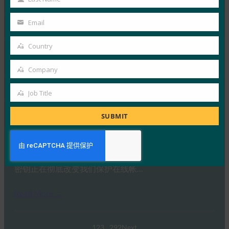
Last
Read More →
Name
Email
生物识别更新：Yubico 发现全球调查中仍然缺乏通
Your
行密钥意识
email
Country
Country
FIDO in the News
3 10 月, 2025
Company
Company
感知到的网络安全与实际漏洞之间…
Job Title
Job
Read More →
Title
SUBMIT
PC Mag：抛弃密码：为什么密钥是在线安全的未来
FIDO in the News
3 10 月, 2025
密钥正在彻底改变我们保护在线帐…
Read More →
1
2
3
…
292
Next