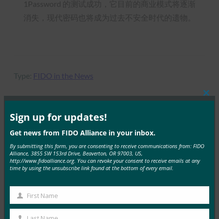
1Password 的测试成功，它目前的商业模式将逐渐
消失，现代密码也将成为过去不安全时代的遗物。
Type:
FIDO in the News
Clos
this
mod
Sign up for updates!
MORE
FIDO IN THE NEWS
Get news from FIDO Alliance in your inbox.
By submitting this form, you are consenting to receive communications from: FIDO
生物识别更新：德国推动通行密钥的采用，发布技术
Alliance, 3855 SW 153rd Drive, Beaverton, OR 97003, US,
http://www.fidoalliance.org. You can revoke your consent to receive emails at any
指南草案
time by using the unsubscribe link found at the bottom of every email.
FIDO in the News
3 10 月, 2025
First Name
First
德国联邦信息安全办公室 （BS…
Name
Last Name