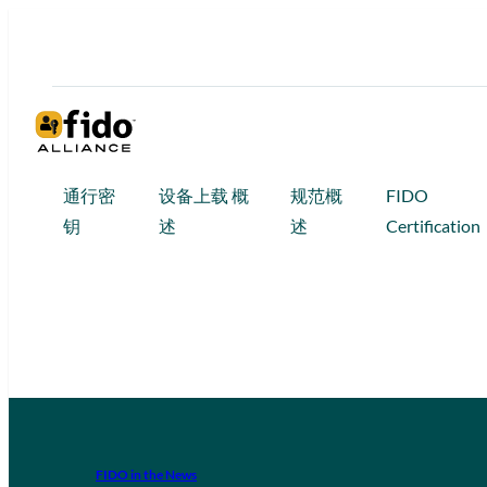
通行密
设备上载 概
规范概
FIDO
钥
述
述
Certification
FIDO in the News