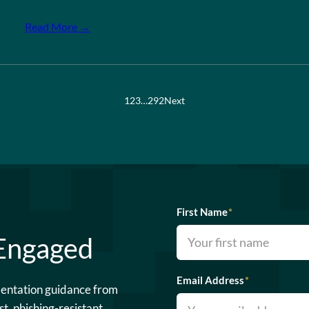
Read More →
1
2
3
…
292
Next
First Name
*
 Engaged
Email Address
*
mentation guidance from
st, phishing-resistant