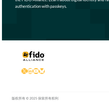
authentication with passkeys.
X
LinkedIn
YouTube
Bluesky
版权所有 © 2025 保留所有权利