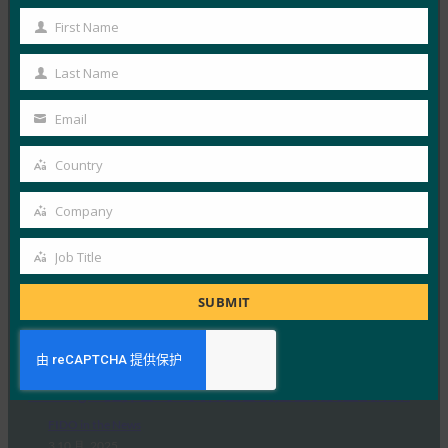
生物识别更新：德国推动通行密钥的采用，发布技术
First Name
指南草案
First
Name
FIDO in the News
Last Name
Last
3 10 月, 2025
Name
Email
德国联邦信息安全办公室 （BS…
Your
email
Country
Read More →
Country
生物识别更新：Yubico 发现全球调查中仍然缺乏通
Company
Company
行密钥意识
FIDO in the News
Job Title
Job
3 10 月, 2025
Title
SUBMIT
感知到的网络安全与实际漏洞之间…
Read More →
PC Mag：抛弃密码：为什么密钥是在线安全的未来
FIDO in the News
3 10 月, 2025