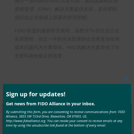
推出一系列新的 FIDO 认证凭据，现在由新的企业
密钥管理 （EPM） 解决方案提供支持，旨在帮助
组织在企业规模上部署和管理密钥。
FIDO 联盟的最新研究表明，虽然 87% 的企业正在
采用密钥，但近一半的尚未部署的企业将复杂性和
成本问题列为主要障碍。HID 的解决方案简化了向
无密码身份验证的转变。
Clos
this
Type:
FIDO in the News
mod
Sign up for updates!
Get news from FIDO Alliance in your inbox.
By submitting this form, you are consenting to receive communications from: FIDO
Alliance, 3855 SW 153rd Drive, Beaverton, OR 97003, US,
http://www.fidoalliance.org. You can revoke your consent to receive emails at any
MORE
FIDO IN THE NEWS
time by using the unsubscribe link found at the bottom of every email.