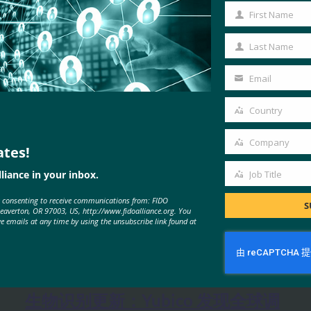
First Name
First
Name
Last Name
Last
Name
Email
Your
email
Country
Country
Company
ates!
Company
liance in your inbox.
Job Title
Job
e consenting to receive communications from: FIDO
Title
S
Beaverton, OR 97003, US, http://www.fidoalliance.org. You
ve emails at any time by using the unsubscribe link found at
MORE
FIDO IN THE NEWS
生物识别更新：Yubico 发现全球调