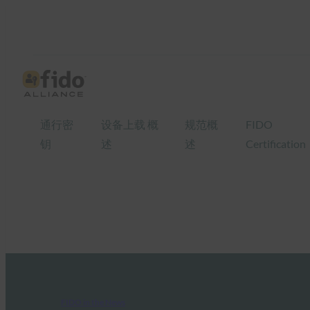
通行密
设备上载 概
规范概
FIDO
钥
述
述
Certification
FIDO in the News