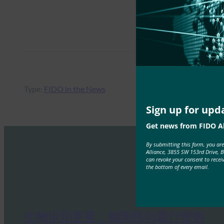
Type:
FIDO in the News
Sign up for upd
Get news from FIDO Al
By submitting this form, you ar
Alliance, 3855 SW 153rd Drive, 
can revoke your consent to recei
the bottom of every email.
生物识别更新：德国推动通行密钥