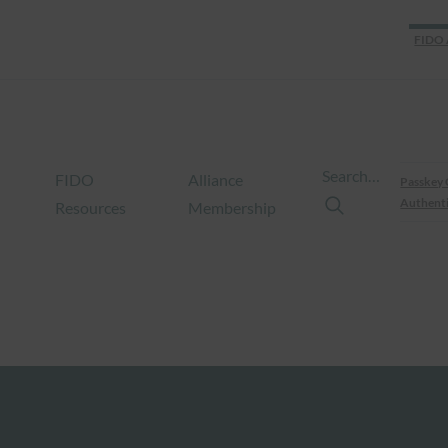
FIDO 
Search…
FIDO
Alliance
Passkey 
Authenti
Resources
Membership