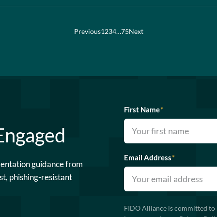
Previous
1
2
3
4
…
75
Next
First Name
*
 Engaged
Email Address
*
mentation guidance from
st, phishing-resistant
FIDO Alliance is committed to 