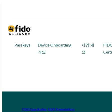
Passkeys
Device Onboarding
사양 개
FID
개요
요
Certi
FIDO Case Studies
, 
FIDO Presentations