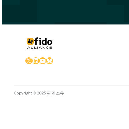
X
LinkedIn
YouTube
Bluesky
Copyright © 2025 판권 소유