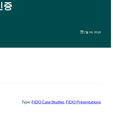
 인증
7월 18, 2018
Type:
FIDO Case Studies
, 
FIDO Presentations