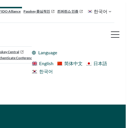
한국어
FIDO Alliance
Passkey 중심적인
컨퍼런스 인증
skey Central
Language
henticate Conference
English
简体中文
日本語
한국어