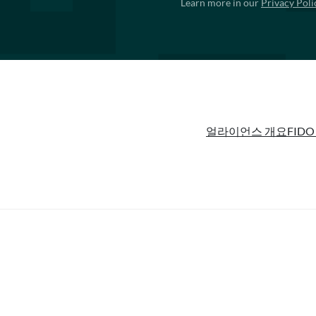
Learn more in our
Privacy Poli
얼라이언스 개요
FIDO