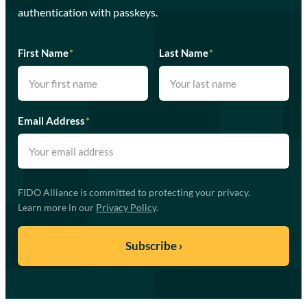
authentication with passkeys.
First Name
*
Last Name
*
Email Address
*
FIDO Alliance is committed to protecting your privacy.
Learn more in our
Privacy Policy
.