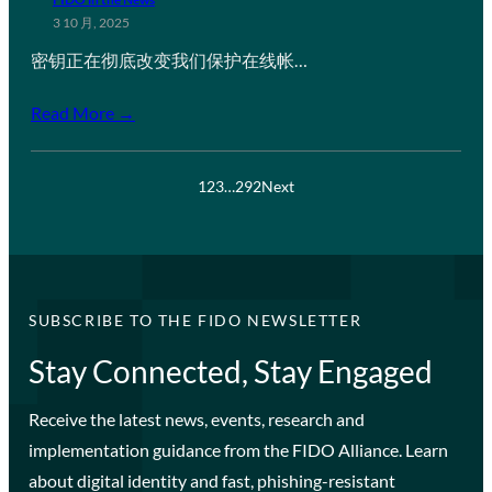
3 10 月, 2025
密钥正在彻底改变我们保护在线帐…
Read More →
1
2
3
…
292
Next
SUBSCRIBE TO THE FIDO NEWSLETTER
Stay Connected, Stay Engaged
Receive the latest news, events, research and
implementation guidance from the FIDO Alliance. Learn
about digital identity and fast, phishing-resistant