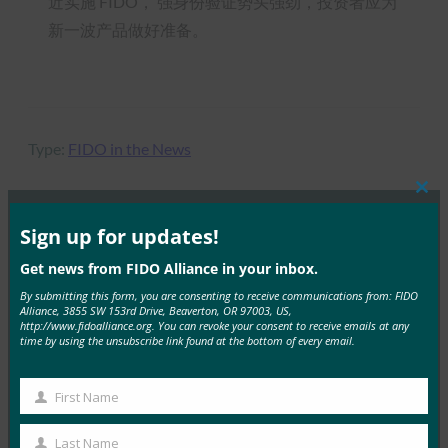
近实施 FIDO， 强身份验证势头强劲，投资者应为
新一波产品做好准备。
Type:
FIDO in the News
Clos
this
mod
Sign up for updates!
MORE
FIDO IN THE NEWS
Get news from FIDO Alliance in your inbox.
By submitting this form, you are consenting to receive communications from: FIDO
生物识别更新：为了建立对生物识别技术的信任，越
Alliance, 3855 SW 153rd Drive, Beaverton, OR 97003, US,
南银行应采用 FIDO 密钥：报告
http://www.fidoalliance.org. You can revoke your consent to receive emails at any
time by using the unsubscribe link found at the bottom of every email.
FIDO in the News
22 9 月, 2025
First Name
First
VinCSS 发布了行业首份关…
Name
Last Name