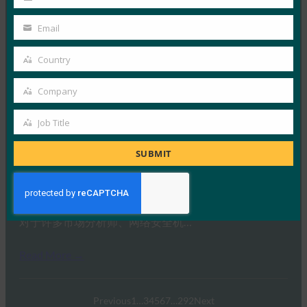
Last
Read More →
Name
Email
后端新闻：HID 提供无密码身份验证以支持 BSP 合
Your
规性
email
Country
Country
FIDO in the News
22 9 月, 2025
Company
Company
提供安全身份解决方案的公司 H…
Job Title
Job
Read More →
Title
SUBMIT
安全大道：超越密码：选择正确密钥的指南
FIDO in the News
22 9 月, 2025
对于许多市场分析师、网络安全机…
Read More →
Previous
1
…
3
4
5
6
7
…
292
Next