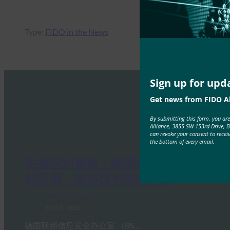
Type:
FIDO in the News
Sign up for upd
Get news from FIDO Al
By submitting this form, you ar
Alliance, 3855 SW 153rd Drive, 
can revoke your consent to recei
the bottom of every email.
生物识别更新：德国推动通行密钥
的采用，发布技术指南草案
FIDO in the News
3 10 月, 2025
德国联邦信息安全办公室 （BS…