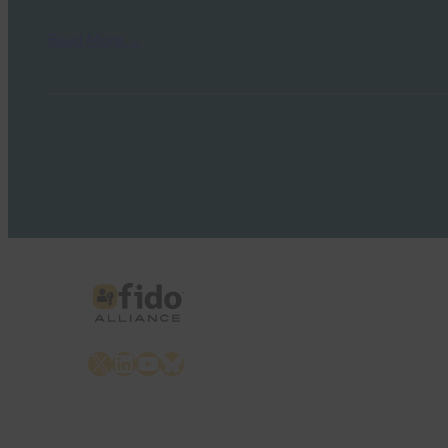
Read More →
X
LinkedIn
YouTube
Bluesky