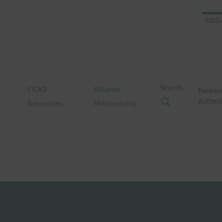
FIDO 
Search…
FIDO
Alliance
Passkey 
Authenti
Resources
Membership