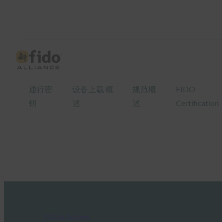
通行密
设备上载 概
规范概
FIDO
钥
述
述
Certification
FIDO in the News