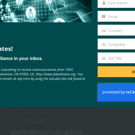
Name
Last Name
Last
Name
Email
Your
email
Country
Country
Company
ates!
Company
liance in your inbox.
Job Title
Job
MORE
FIDO IN THE NEWS
e consenting to receive communications from: FIDO
Title
S
Beaverton, OR 97003, US, http://www.fidoalliance.org. You
ve emails at any time by using the unsubscribe link found at
生物识别更新：Yubico 发现全球调
查中仍然缺乏通行密钥意识
FIDO in the News
3 10 月, 2025
感知到的网络安全与实际漏洞之间…