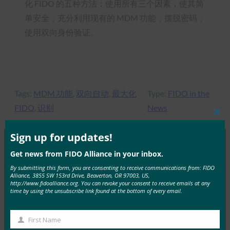
化 FIDO 的五种方法：使用所有三个因素，使其简
单安全，充分利用现有的 MDM 功能，摆脱密码，
使用双向身份验证。
Tags:
MDM 功能
, 
双向自动
, 
最大化
Type:
FIDO in the
FIDO
, 
识别
News
Clos
this
mod
Sign up for updates!
Get news from FIDO Alliance in your inbox.
MORE
FIDO IN THE NEWS
By submitting this form, you are consenting to receive communications from: FIDO
Alliance, 3855 SW 153rd Drive, Beaverton, OR 97003, US,
http://www.fidoalliance.org. You can revoke your consent to receive emails at any
生物识别更新：德国推动通行密钥的采用，发布技术
time by using the unsubscribe link found at the bottom of every email.
指南草案
FIDO in the News
First Name
First
3 10 月, 2025