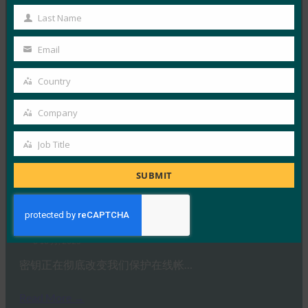
Name
德国联邦信息安全办公室 （BS…
Last Name
Last
Name
Email
Read More →
Your
生物识别更新：Yubico 发现全球调查中仍然缺乏通
email
Country
行密钥意识
Country
FIDO in the News
Company
Company
3 10 月, 2025
Job Title
感知到的网络安全与实际漏洞之间…
Job
Title
SUBMIT
Read More →
PC Mag：抛弃密码：为什么密钥是在线安全的未来
FIDO in the News
3 10 月, 2025
密钥正在彻底改变我们保护在线帐…
Read More →