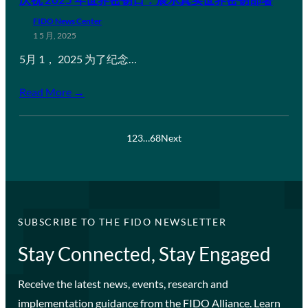
FIDO News Center
1 5 月, 2025
5月 1， 2025 为了纪念…
Read More →
1
2
3
…
68
Next
SUBSCRIBE TO THE FIDO NEWSLETTER
Stay Connected, Stay Engaged
Receive the latest news, events, research and
implementation guidance from the FIDO Alliance. Learn