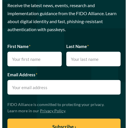
Receive the latest news, events, research and
implementation guidance from the FIDO Alliance. Learn
about digital identity and fast, phishing-resistant
authentication with passkeys.
First Name
*
Last Name
*
Email Address
*
FIDO Alliance is committed to protecting your privacy.
Learn more in our
Privacy Policy
.