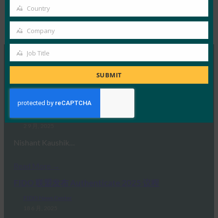
email
Country
Country
Type:
FIDO News Center
Company
Company
Job Title
Job
Title
MORE
FIDO NEWS CENTER
SUBMIT
通行密钥并没有“坏掉”，被误导的往往是讨论本身
FIDO News Center
2 9 月, 2025
Nishant Kaushik…
Read More →
FIDO 联盟发布 Authenticate 2025 议程
FIDO News Center
18 6 月, 2025