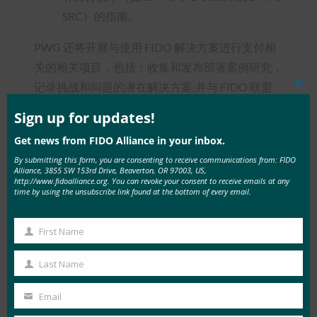
SRC）的指南。
PWG 还将开展与使用 FIDO 解决方案进行支付相
关的相关项目，包括：收集和发布部署案例研究，
记录挑战和问题的潜在解决方案;并与 FIDO 联盟
Clos
this
联络伙伴合作，推动教育和采用。
mod
Sign up for updates!
加入支付工作组
Get news from FIDO Alliance in your inbox.
By submitting this form, you are consenting to receive communications from: FIDO
有兴趣参与 PWG 并推动采用通行密钥进行支付的
Alliance, 3855 SW 153rd Drive, Beaverton, OR 97003, US,
http://www.fidoalliance.org. You can revoke your consent to receive emails at any
组织可以立即咨询。FIDO 联盟的所有董事会、赞
time by using the unsubscribe link found at the bottom of every email.
助商和政府级成员都可以参与 PWG。有兴趣参与
的非成员组织应联系 FIDO 联盟成为会员;请访问
First Name
First
https://fidoalliance.org/members/become-a-
Name
Last Name
member/
了解更多信息。
Last
Name
Email
Your