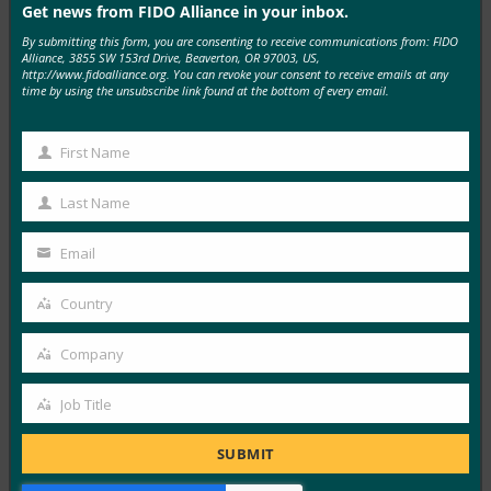
Get news from FIDO Alliance in your inbox.
MORE
FIDO IN THE NEWS
By submitting this form, you are consenting to receive communications from: FIDO
Alliance, 3855 SW 153rd Drive, Beaverton, OR 97003, US,
http://www.fidoalliance.org. You can revoke your consent to receive emails at any
생체 인식 업데이트: 독일, 패스키 채택 추진 및 기술
time by using the unsubscribe link found at the bottom of every email.
지침 초안 발표
FIDO in the News
First Name
First
10월 3, 2025
Name
독일 연방 정보 보안국(BSI)은 패스키 서버 구성에 대한
Last Name
Last
기술적 고려 사항을 설명하는 문서 초안에 대한…
Name
Email
Your
Read More →
email
Country
Country
생체 인식 업데이트: Yubico는 글로벌 설문 조사에서
여전히 부족한 패스키 인식을 발견했습니다.
Company
Company
FIDO in the News
10월 3, 2025
Job Title
Job
인식된 사이버 보안과 실제 취약성 사이에는 지속적인 단
Title
SUBMIT
절이 있습니다. 이것이 Yubico의 2025년 글로벌 인증 현