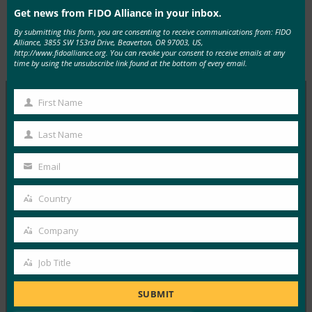
Get news from FIDO Alliance in your inbox.
By submitting this form, you are consenting to receive communications from: FIDO
Alliance, 3855 SW 153rd Drive, Beaverton, OR 97003, US,
Type:
FIDO in the News
http://www.fidoalliance.org. You can revoke your consent to receive emails at any
time by using the unsubscribe link found at the bottom of every email.
First Name
First
MORE
FIDO IN THE NEWS
Name
Last Name
Last
生体認証の最新情報:ドイツがパスキーの採用を推
Name
Email
Your
進し、技術ガイドライン草案を発表
email
FIDO in the News
Country
Country
10月 3, 2025
Company
ドイツ連邦情報セキュリティ局 …
Company
Job Title
Read More →
Job
Title
生体認証の最新情報:Yubicoは、世界的な調査でパ
SUBMIT
スキーの認識がまだ不足していることを発見