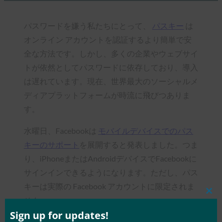
パスワードを嫌う私たちにとって、
パスキー
は
オンライン アカウントを認証するより簡単で安
全な方法です。しかし、多くの企業やウェブサイ
トが依然としてパスワードに依存しており、導入
は遅れています。現在、世界最大のソーシャルメ
ディアプラットフォームが時流に飛びつありま
す。
水曜日、Facebookは
モバイルデバイスでのパス
キーのサポート
を展開すると発表しました。つま
り、iPhoneまたはAndroidデバイスでFacebookに
サインインできるようになります。ただし、パス
キーは実際の Facebook アカウントに限定されま
Clos
せん。
this
mod
Sign up for updates!