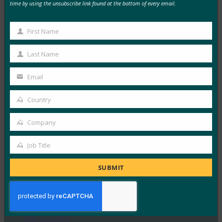
time by using the unsubscribe link found at the bottom of every email.
독일 연방 정보 보안국(BSI)은 패스키 서버 구성에 대한
기술적 고려 사항을 설명하는 문서 초안에 대한…
First Name
First
Name
Read More →
Last Name
Last
생체 인식 업데이트: Yubico는 글로벌 설문 조사에서
Name
Email
여전히 부족한 패스키 인식을 발견했습니다.
Your
email
FIDO in the News
Country
Country
10월 3, 2025
Company
인식된 사이버 보안과 실제 취약성 사이에는 지속적인 단
Company
절이 있습니다. 이것이 Yubico의 2025년 글로벌 인증 현
Job Title
Job
황…
Title
SUBMIT
Read More →
PC Mag: 비밀번호 버리기: 패스키가 온라인 보안의
미래인 이유
FIDO in the News