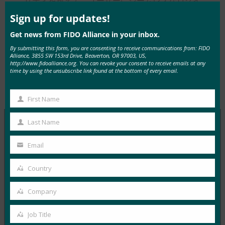
リティを超えて、ユーザーにシームレスなログイ
this
ン体験を提供する方法についても詳しく説明して
mod
Sign up for updates!
います。
Get news from FIDO Alliance in your inbox.
By submitting this form, you are consenting to receive communications from: FIDO
Alliance, 3855 SW 153rd Drive, Beaverton, OR 97003, US,
http://www.fidoalliance.org. You can revoke your consent to receive emails at any
time by using the unsubscribe link found at the bottom of every email.
Type:
FIDO in the News
First Name
First
Name
Last Name
Last
MORE
FIDO IN THE NEWS
Name
Email
Your
email
生体認証の最新情報:ドイツがパスキーの採用を推
Country
Country
進し、技術ガイドライン草案を発表
Company
FIDO in the News
Company
10月 3, 2025
Job Title
Job
ドイツ連邦情報セキュリティ局 …