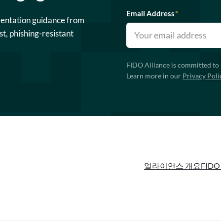
Email Address
*
mentation guidance from
st, phishing-resistant
FIDO Alliance is committed to 
Learn more in our
Privacy Poli
얼라이언스 개요
FIDO