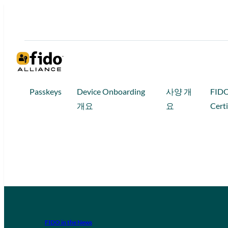
Passkeys
Device Onboarding
사양 개
FID
개요
요
Certi
FIDO in the News