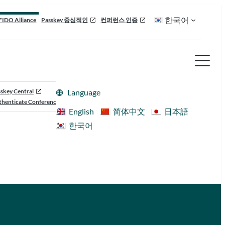
한국어
FIDO Alliance
Passkey 중심적인
컨퍼런스 인증
skey Central
Language
henticate Conference
English
简体中文
日本語
한국어