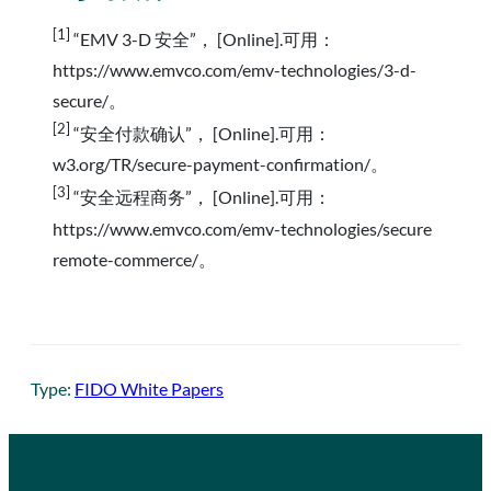
[1]
“EMV 3-D 安全”， [Online].可用：
https://www.emvco.com/emv-technologies/3-d-
secure/。
[2]
“安全付款确认”， [Online].可用：
w3.org/TR/secure-payment-confirmation/。
[3]
“安全远程商务”， [Online].可用：
https://www.emvco.com/emv-technologies/secure
remote-commerce/。
Type:
FIDO White Papers