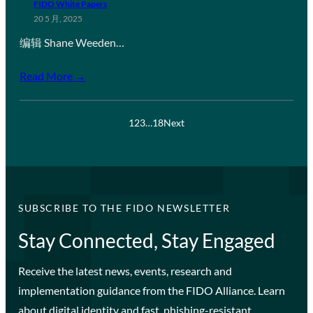
FIDO White Papers
20 5 月, 2025
编辑 Shane Weeden…
Read More →
1
2
3
…
18
Next
SUBSCRIBE TO THE FIDO NEWSLETTER
Stay Connected, Stay Engaged
Receive the latest news, events, research and
implementation guidance from the FIDO Alliance. Learn
about digital identity and fast, phishing-resistant