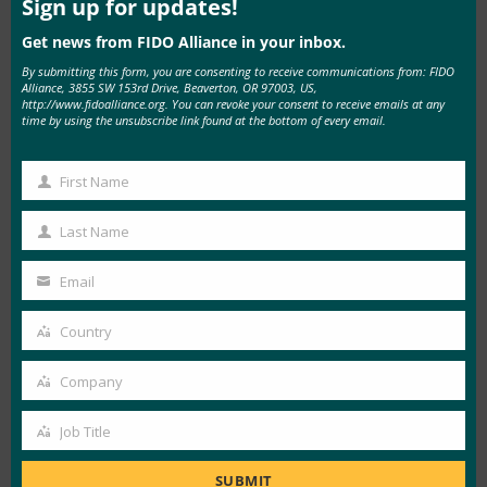
他の政府機関が、業界がパスキーをどのように考
Sign up for updates!
えるべきかについて、正式なガイダンスを示し始
Get news from FIDO Alliance in your inbox.
めている」と指摘する。
By submitting this form, you are consenting to receive communications from: FIDO
Alliance, 3855 SW 153rd Drive, Beaverton, OR 97003, US,
http://www.fidoalliance.org. You can revoke your consent to receive emails at any
しかし、シキアー氏は「銀行も顧客の体験に過敏
time by using the unsubscribe link found at the bottom of every email.
になっている」ため、たとえパスキーがより迅速
で安全であったとしても、顧客のログイン方法の
First Name
First
変更には慎重になっていると言う。 新しいログ
Name
イン方法は顧客を教育する必要があり、それには
Last Name
Last
時間がかかる。
Name
Email
Your
このようなボトルネックがあるにもかかわらず、
email
Country
シキアー氏によれば、銀行は徐々にパスワードベ
Country
ースのログインから脱却しつつある。
Company
Company
パスワードレス認証の協調的未来
Job Title
Job
アップルによるパスキーの導入は、マイクロソフ
Title
SUBMIT