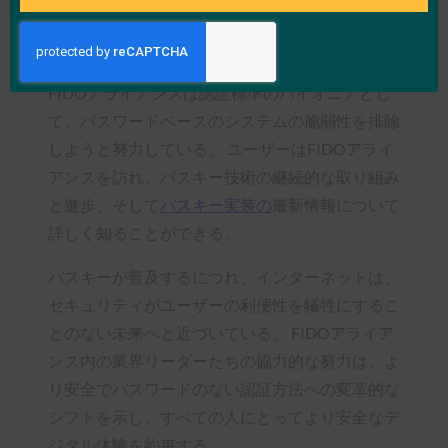
トやグーグルを含むFIDOアライアンス内の技術
大手によるインターネット・セキュリティ強化の
ための総合的な取り組みを強調するものである。
FIDOアライアンスは認証標準のパイオニアとし
て、パスワードベースのシステムの脆弱性を排除
しようと努力している。 ユーザーはFIDOアライ
アンスを訪れ、パスキー技術の継続的な取り組み
と進歩、そして
パスキー実装の
最新情報について
詳しく知ることができる。
パスキーが普及するにつれ、インターネットは、
セキュリティがユーザーの利便性を犠牲にするこ
とのない未来へと近づいている。 FIDOアライア
ンス内の業界リーダーたちの協力的な努力は、よ
り安全でパスワードのない認証方法への変革的な
シフトを示し、すべての人にとってより安全なデ
ジタル体験を約束する。