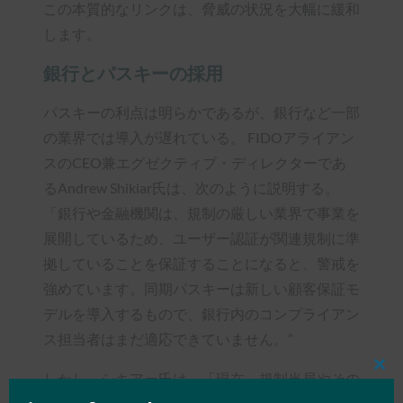
この本質的なリンクは、脅威の状況を大幅に緩和
します。
銀行とパスキーの採用
パスキーの利点は明らかであるが、銀行など一部
の業界では導入が遅れている。 FIDOアライアン
スのCEO兼エグゼクティブ・ディレクターであ
るAndrew Shikiar氏は、次のように説明する。
「銀行や金融機関は、規制の厳しい業界で事業を
展開しているため、ユーザー認証が関連規制に準
拠していることを保証することになると、警戒を
強めています。同期パスキーは新しい顧客保証モ
デルを導入するもので、銀行内のコンプライアン
ス担当者はまだ適応できていません。”
Clos
しかし、シキアー氏は、「現在、規制当局やその
this
mod