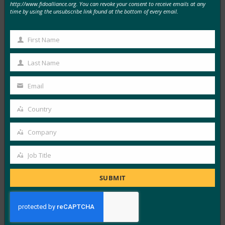
http://www.fidoalliance.org. You can revoke your consent to receive emails at any
time by using the unsubscribe link found at the bottom of every email.
FIDO 세미나: 인증, 신원 및 앞으로 나아갈 길
First Name
FIDO Presentations
First
6월 13, 2025
Name
Last Name
Last
개요 FIDO 얼라이언스와 호스트 스폰서인 탈레스는 최
Name
근 인증, 신원 및 앞으로 나아갈 길에 대한 하루…
Email
Your
email
Read More →
Country
Country
FIDO 얼라이언스 멜버른 세미나 2025
Company
Company
FIDO Presentations
2월 21, 2025
Job Title
Job
패스키 탐색: 호주의 FIDO 인증에 대한 심층 분석 개요
Title
SUBMIT
FIDO 얼라이언스는 최근 호주와 그 외…
Read More →
웨비나: NIST SP 800-63 디지털 ID 표준: 업데이트 및