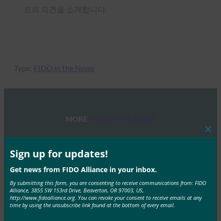
르의 의견을 소개합니다.
Type:
FIDO in the News
MORE
FIDO IN THE NEWS
Clos
this
생체 인식 업데이트: 독일, 패스키 채택 추진 및 기술
mod
Sign up for updates!
지침 초안 발표
Get news from FIDO Alliance in your inbox.
FIDO in the News
10월 3, 2025
By submitting this form, you are consenting to receive communications from: FIDO
Alliance, 3855 SW 153rd Drive, Beaverton, OR 97003, US,
독일 연방 정보 보안국(BSI)은 패스키 서버 구성에 대한
http://www.fidoalliance.org. You can revoke your consent to receive emails at any
time by using the unsubscribe link found at the bottom of every email.
기술적 고려 사항을 설명하는 문서 초안에 대한…