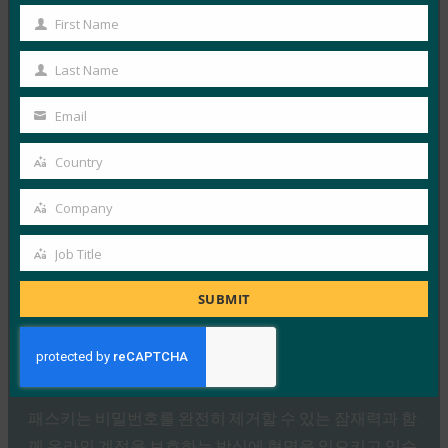
First Name
Read More →
First
Name
생체 인식 업데이트: Yubico는 글로벌 설문 조사에서
Last Name
Last
여전히 부족한 패스키 인식을 발견했습니다.
Name
Email
FIDO in the News
Your
10월 3, 2025
email
Country
인식된 사이버 보안과 실제 취약성 사이에는 지속적인 단
Country
절이 있습니다. 이것이 Yubico의 2025년 글로벌 인증 현
Company
Company
황…
Job Title
Job
Read More →
Title
SUBMIT
PC Mag: 비밀번호 버리기: 패스키가 온라인 보안의
미래인 이유
FIDO in the News
10월 3, 2025
패스키는 비밀번호를 완전히 제거할 수 있는 잠재력과 함
께 온라인 계정을 보호하는 방식에 혁명을 일으키고 있습