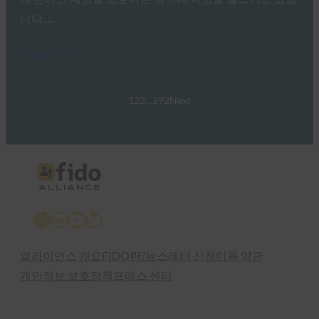
니다.…
Read More →
1
2
3
…
292
Next
X
LinkedIn
YouTube
Bluesky
얼라이언스 개요
FIDO란?
뉴스레터 신청
이용 약관
개인정보 보호정책
프레스 센터