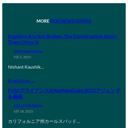
MORE
FIDO NEWS CENTER
Passkeys Are Not Broken. The Conversation About
Them Often Is
FIDO News Center
9月 2, 2025
Nishant Kaushik…
Read More →
FIDOアライアンスがAuthenticate 2025アジェンダ
を発表
FIDO News Center
6月 18, 2025
カリフォルニア州カールスバッド…