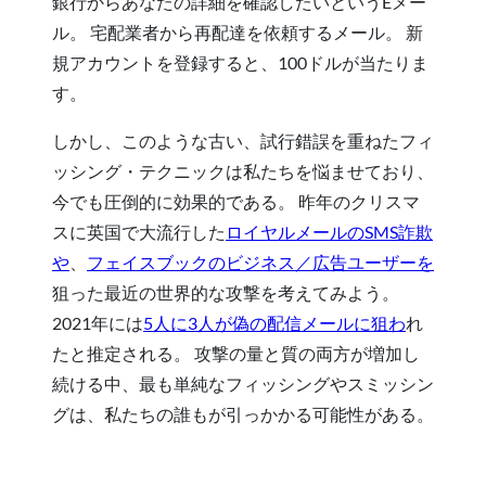
銀行からあなたの詳細を確認したいというEメー
ル。 宅配業者から再配達を依頼するメール。 新
規アカウントを登録すると、100ドルが当たりま
す。
しかし、このような古い、試行錯誤を重ねたフィ
ッシング・テクニックは私たちを悩ませており、
今でも圧倒的に効果的である。 昨年のクリスマ
スに英国で大流行した
ロイヤルメールのSMS詐欺
や
、
フェイスブックのビジネス／広告ユーザーを
狙った最近の世界的な攻撃を考えてみよう。
2021年には
5人に3人が偽の配信メールに狙わ
れ
たと推定される。 攻撃の量と質の両方が増加し
続ける中、最も単純なフィッシングやスミッシン
グは、私たちの誰もが引っかかる可能性がある。