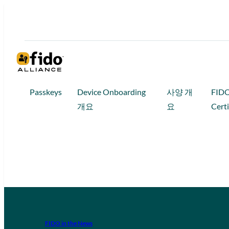
Passkeys
Device Onboarding
사양 개
FID
개요
요
Certi
FIDO in the News