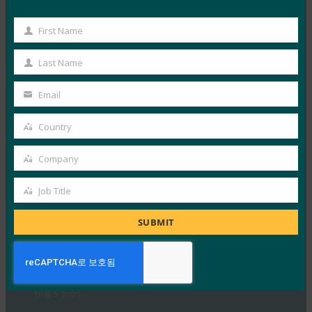
기술적 고려 사항을 설명하는 문서 초안에 대한…
First Name
First
Read More →
Name
Last Name
Last
생체 인식 업데이트: Yubico는 글로벌 설문 조사에서
여전히 부족한 패스키 인식을 발견했습니다.
Name
Email
Your
FIDO in the News
email
10월 3, 2025
Country
Country
인식된 사이버 보안과 실제 취약성 사이에는 지속적인 단
Company
절이 있습니다. 이것이 Yubico의 2025년 글로벌 인증 현
Company
황…
Job Title
Job
Title
Read More →
SUBMIT
PC Mag: 비밀번호 버리기: 패스키가 온라인 보안의
미래인 이유
FIDO in the News
10월 3, 2025