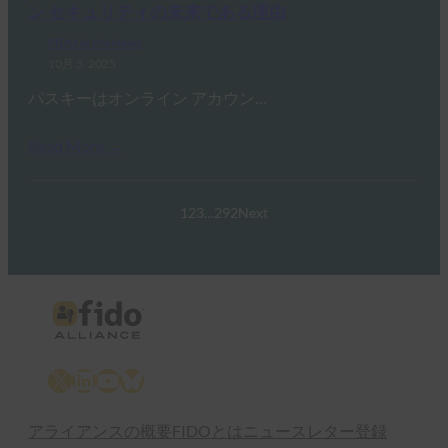
ン セキュリティの未来である理由
FIDO in the News
10月 3, 2025
パスキーはオンライン アカウン…
Read More →
1
2
3
…
292
Next
X
LinkedIn
YouTube
Bluesky
アライアンスの概要
FIDOとは
ニュースレター登録