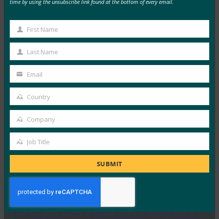
MORE
FIDO IN THE NEWS
time by using the unsubscribe link found at the bottom of every email.
生体認証の最新情報:ドイツがパスキーの採用を推
First Name
First
進し、技術ガイドライン草案を発表
Name
Last Name
FIDO in the News
Last
10月 3, 2025
Name
Email
Your
ドイツ連邦情報セキュリティ局 …
email
Country
Country
Read More →
Company
生体認証の最新情報:Yubicoは、世界的な調査でパ
Company
スキーの認識がまだ不足していることを発見
Job Title
Job
FIDO in the News
10月 3, 2025
Title
SUBMIT
認識されているサイバーセキュリ…
Read More →
PC Mag: パスワードを捨てる: パスキーがオンライ