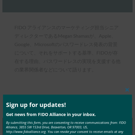
FIDO アライアンスのマーケティング担当シニア
ディレクターであるMegan Shamasが、Apple、
Google、Microsoftのパスワードレス発表の背景
について、それをサポートする基準、FIDOが存
在する理由、パスワードレスの実現を支援する他
の業界関係者などについて語ります。
Clos
this
mod
Sign up for updates!
Type:
FIDO in the News
Get news from FIDO Alliance in your inbox.
By submitting this form, you are consenting to receive communications from: FIDO
Alliance, 3855 SW 153rd Drive, Beaverton, OR 97003, US,
http://www.fidoalliance.org. You can revoke your consent to receive emails at any