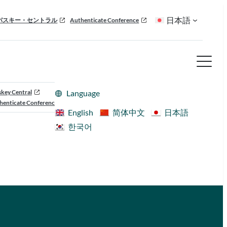
日本語
パスキー・セントラル
Authenticate Conference
skey Central
Language
henticate Conference
English
简体中文
日本語
한국어