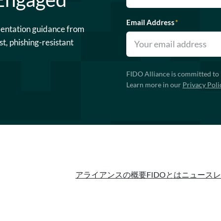
Email Address
*
mentation guidance from
st, phishing-resistant
FIDO Alliance is committed to 
Learn more in our
Privacy Poli
アライアンスの概要
FIDOとは
ニュースレ