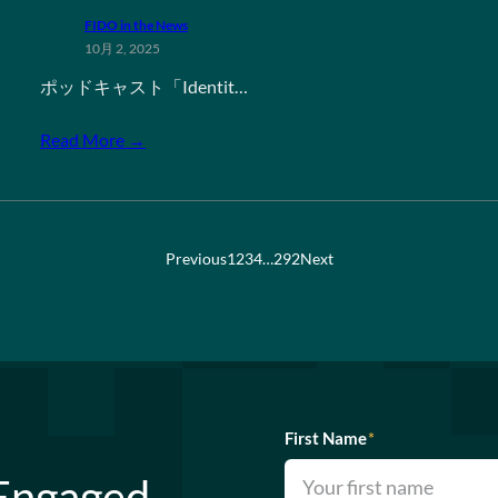
FIDO in the News
10月 2, 2025
ポッドキャスト「Identit…
Read More →
Previous
1
2
3
4
…
292
Next
First Name
*
 Engaged