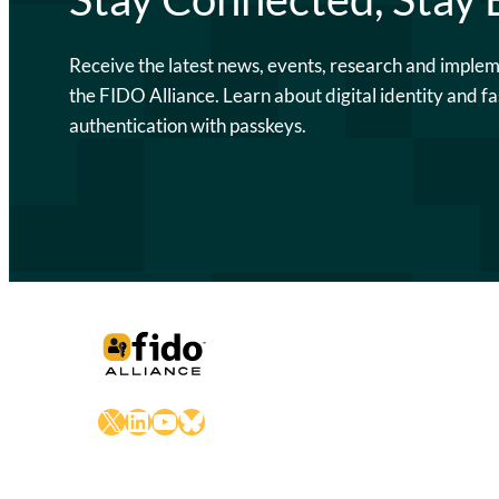
Receive the latest news, events, research and imple
the FIDO Alliance. Learn about digital identity and fa
authentication with passkeys.
X
LinkedIn
YouTube
Bluesky