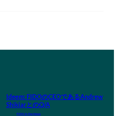
Ideem: FIDOのCEOであるAndrew
ShikiarとのQ/A
FIDO in the News