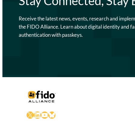
Stay Connected, Stay
Receive the latest news, events, research and imple
the FIDO Alliance. Learn about digital identity and fa
authentication with passkeys.
X
LinkedIn
YouTube
Bluesky