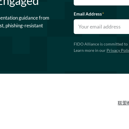
 Engaged
Email Address
*
mentation guidance from
st, phishing-resistant
FIDO Alliance is committed to 
Learn more in our
Privacy Poli
联盟