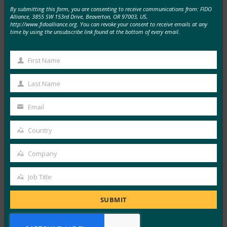
By submitting this form, you are consenting to receive communications from: FIDO
Alliance, 3855 SW 153rd Drive, Beaverton, OR 97003, US,
생체 인식 업데이트: 독일, 패스키 채택 추진 및 기술
http://www.fidoalliance.org. You can revoke your consent to receive emails at any
지침 초안 발표
time by using the unsubscribe link found at the bottom of every email.
FIDO in the News
10월 3, 2025
First Name
First
독일 연방 정보 보안국(BSI)은 패스키 서버 구성에 대한
Name
Last Name
기술적 고려 사항을 설명하는 문서 초안에 대한…
Last
Name
Email
Read More →
Your
email
생체 인식 업데이트: Yubico는 글로벌 설문 조사에서
Country
Country
여전히 부족한 패스키 인식을 발견했습니다.
Company
FIDO in the News
Company
10월 3, 2025
Job Title
Job
인식된 사이버 보안과 실제 취약성 사이에는 지속적인 단
Title
절이 있습니다. 이것이 Yubico의 2025년 글로벌 인증 현
SUBMIT
황…