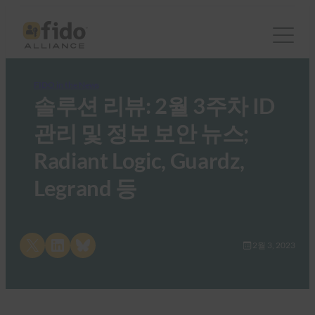
FIDO in the News
솔루션 리뷰: 2월 3주차 ID
관리 및 정보 보안 뉴스;
Radiant Logic, Guardz,
Legrand 등
Share on X
Share on LinkedIn
Share on Bluesky
2월 3, 2023